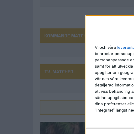
KOMMANDE MATCHER
Vi och våra
leverant
bearbetar personuppg
personanpassade ann
samt för att utveckla
TV-MATCHER
uppgifter om geograf
vår och våra leverant
detaljerad informati
att viss behandling 
sådan uppgiftsbehand
dina preferenser elle
Vi
"Integritet" längst 