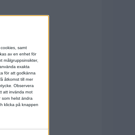
s cookies, samt
kas av en enhet för
t målgruppsinsikter,
r använda exakta
ka för att godkänna
å åtkomst till mer
mtycke.
Observera
tt att invända mot
r som helst ändra
och klicka på knappen