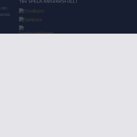
18+ SPELA ANSVARSFULLT
a din
tistik,
Lägg till på startskärm