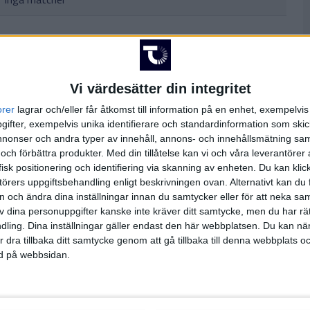
Vi värdesätter din integritet
orer
lagrar och/eller får åtkomst till information på en enhet, exempelvi
Inga matcher
ifter, exempelvis unika identifierare och standardinformation som skic
onser och andra typer av innehåll, annons- och innehållsmätning sam
 och förbättra produkter.
Med din tillåtelse kan vi och våra leverantöre
isk positionering och identifiering via skanning av enheten. Du kan klic
örers uppgiftsbehandling enligt beskrivningen ovan. Alternativt kan du f
Inga matcher
on och ändra dina inställningar innan du samtycker eller för att neka sa
av dina personuppgifter kanske inte kräver ditt samtycke, men du har rä
ling. Dina inställningar gäller endast den här webbplatsen. Du kan nä
r dra tillbaka ditt samtycke genom att gå tillbaka till denna webbplats 
sa hela TV-tablån
ned på webbsidan.