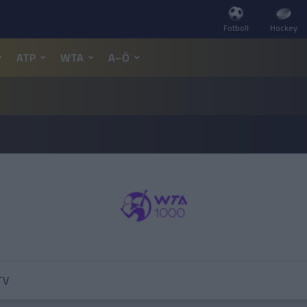
Fotboll
Hockey
ATP
WTA
A–Ö
TV