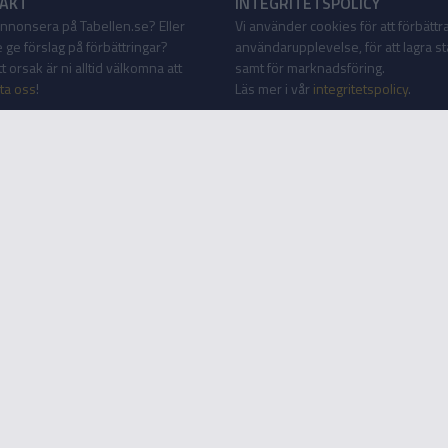
AKT
INTEGRITETSPOLICY
 annonsera på Tabellen.se? Eller
Vi använder cookies för att förbättr
 ge förslag på förbättringar?
användarupplevelse, för att lagra sta
 orsak är ni alltid välkomna att
samt för marknadsföring.
ta oss
!
Läs mer i vår
integritetspolicy
.