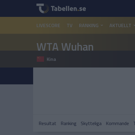
LIVESCORE
TV
RANKING
AKTUELLT
WTA Wuhan
Kina
Resultat
Ranking
Skytteliga
Kommande