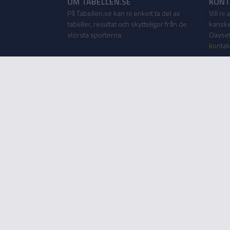
OM TABELLEN.SE
KONT
På Tabellen.se kan ni enkelt ta del av
Vill ni
tabeller, resultat och skytteligor från de
kanske
största sporterna.
Oavsett
kontak
Tabellen som app
Tabellen.se