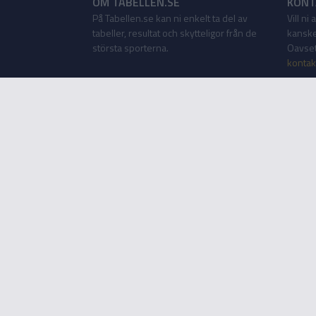
OM TABELLEN.SE
KONT
På Tabellen.se kan ni enkelt ta del av
Vill ni
tabeller, resultat och skytteligor från de
kanske
största sporterna.
Oavsett
kontak
Tabellen som app
Tabellen.se