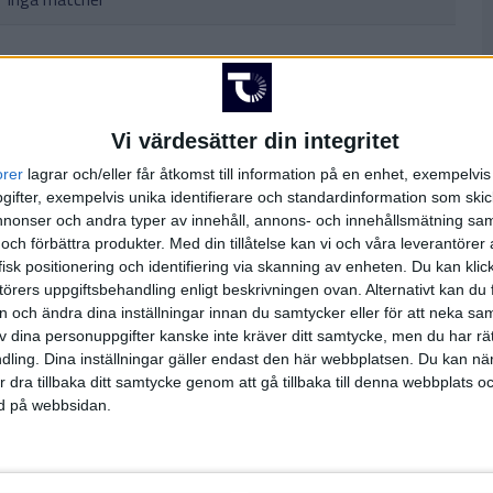
Vi värdesätter din integritet
orer
lagrar och/eller får åtkomst till information på en enhet, exempelvi
Inga matcher
ifter, exempelvis unika identifierare och standardinformation som skic
onser och andra typer av innehåll, annons- och innehållsmätning sam
 och förbättra produkter.
Med din tillåtelse kan vi och våra leverantöre
isk positionering och identifiering via skanning av enheten. Du kan klic
örers uppgiftsbehandling enligt beskrivningen ovan. Alternativt kan du f
Inga matcher
on och ändra dina inställningar innan du samtycker eller för att neka sa
av dina personuppgifter kanske inte kräver ditt samtycke, men du har rä
ling. Dina inställningar gäller endast den här webbplatsen. Du kan nä
r dra tillbaka ditt samtycke genom att gå tillbaka till denna webbplats 
sa hela TV-tablån
ned på webbsidan.