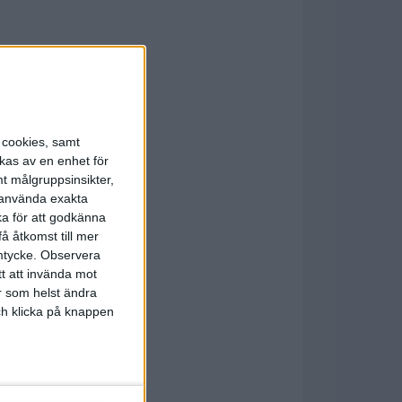
s cookies, samt
kas av en enhet för
t målgruppsinsikter,
r använda exakta
ka för att godkänna
å åtkomst till mer
mtycke.
Observera
tt att invända mot
r som helst ändra
och klicka på knappen