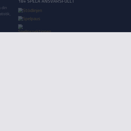
18+ SPELA ANSVARSFULLT
a din
tistik,
Lägg till på startskärm