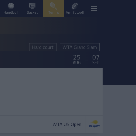
Handboll
Basket
Tennis
Am. fotboll
Hard court
WTA Grand Slam
25
07
–
AUG
SEP
WTA US Open