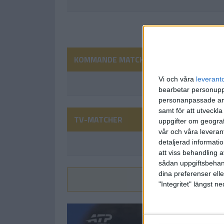
KOMMANDE MATCHER
Vi och våra
leverant
bearbetar personuppg
personanpassade ann
samt för att utveckla
TV-MATCHER
uppgifter om geograf
vår och våra leverant
detaljerad informati
att viss behandling 
sådan uppgiftsbehand
dina preferenser elle
Vi
"Integritet" längst 