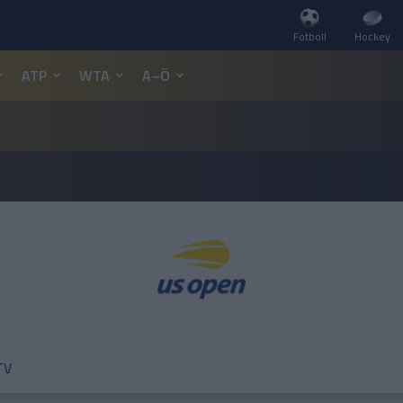
Fotboll
Hockey
ATP
WTA
A–Ö
TV