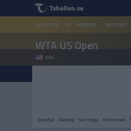
LIVESCORE
TV
RANKING
AKTUELLT
WTA US Open
USA
Resultat
Ranking
Skytteliga
Kommande