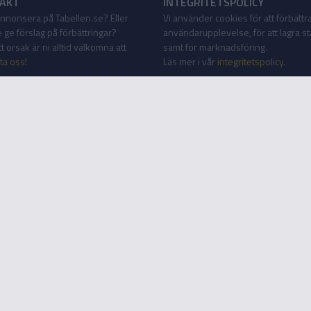
AKT
INTEGRITETSPOLICY
 annonsera på Tabellen.se? Eller
Vi använder cookies för att förbättr
 ge förslag på förbättringar?
användarupplevelse, för att lagra sta
 orsak är ni alltid välkomna att
samt för marknadsföring.
ta oss
!
Läs mer i vår
integritetspolicy
.