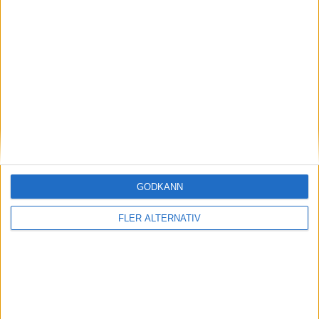
Elitettan
19:00
Jitex
Häcken B
Champions League kval - Damer
16:00
Servette Geneve FC
Aktobe W
Eliteserien
GODKÄNN
19:00
FLER ALTERNATIV
Sandefjord
KFUM Oslo
Jupiler League
20:45
Club Brugge KV
Kortrijk