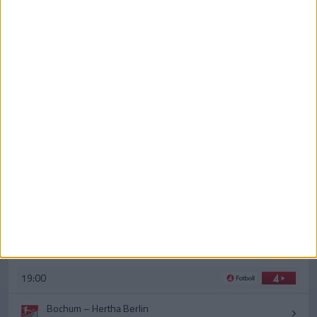
AKTUELLA TV MATCHER
AIK
–
IF Brommapojkarna
Fotboll - Damallsvenskan
19:00
Växjö DFF
–
Rosengård
Fotboll - Damallsvenskan
19:00
Jitex
–
Häcken B
Fotboll - Elitettan
19:00
Östersunds FK
–
Sundsvall
Fotboll - Superettan
19:00
Bochum
–
Hertha Berlin