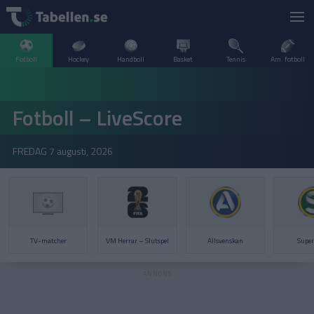
Fotboll
Hockey
Handboll
Basket
Tennis
Am. fotboll
LIVESCORE
Fotboll – LiveScore
TV
ARGENTINA
FREDAG
7 augusti, 2026
POPULÄRT
BELGIEN
Division 2 Norrland – Uppflyttningsserien
VM Herrar – Slutspel
SVERIGE
BRASILIEN
A–Ö
DANMARK
TV-matcher
VM Herrar – Slutspel
Allsvenskan
Super
Allsvenskan
Allsvenskan
ENGLAND
FINLAND