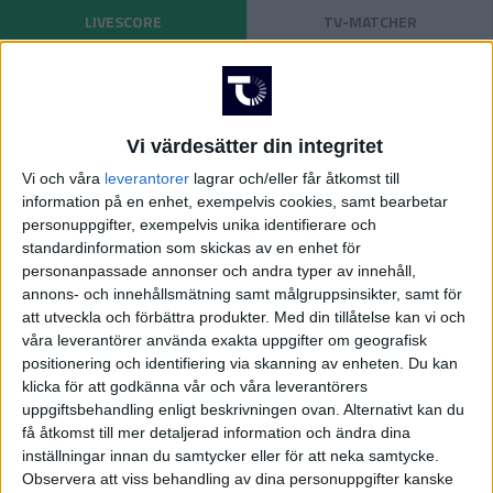
LIVESCORE
TV-MATCHER
POLEN
Dagens matcher
PORTUGAL
Division 1 Norra
La Liga
Ligacupen
Vi värdesätter din integritet
SCHWEIZ
Vi och våra
leverantorer
lagrar och/eller får åtkomst till
20:45
SERBIEN
information på en enhet, exempelvis cookies, samt bearbetar
Wolves
Port Vale
personuppgifter, exempelvis unika identifierare och
Division 2 – Södra Götaland
Serie A
standardinformation som skickas av en enhet för
20:45
SKOTTLAND
personanpassade annonser och andra typer av innehåll,
Wycombe
Stevenage
annons- och innehållsmätning samt målgruppsinsikter, samt för
SPANIEN
att utveckla och förbättra produkter.
Med din tillåtelse kan vi och
21:00
våra leverantörer använda exakta uppgifter om geografisk
Middlesbrough
Wrexham
positionering och identifiering via skanning av enheten. Du kan
Division 2 – Västra Götaland
Bundesliga
SVERIGE
klicka för att godkänna vår och våra leverantörers
uppgiftsbehandling enligt beskrivningen ovan. Alternativt kan du
TURKIET
få åtkomst till mer detaljerad information och ändra dina
inställningar innan du samtycker eller för att neka samtycke.
TYSKLAND
Observera att viss behandling av dina personuppgifter kanske