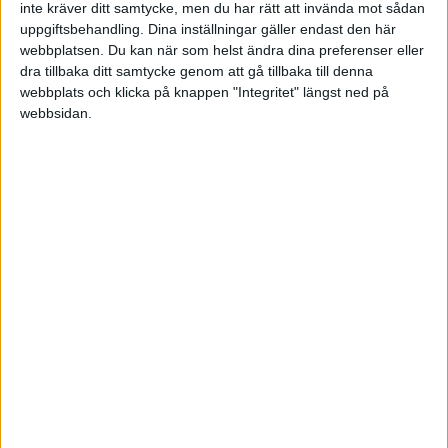
Division 2 – Norra Götaland
Ligue 1
inte kräver ditt samtycke, men du har rätt att invända mot sådan
uppgiftsbehandling. Dina inställningar gäller endast den här
UKRAINA
webbplatsen. Du kan när som helst ändra dina preferenser eller
dra tillbaka ditt samtycke genom att gå tillbaka till denna
USA
webbplats och klicka på knappen "Integritet" längst ned på
webbsidan.
Division 2 – Södra Svealand
Europa League
ÖSTERRIKE
Division 2 – Norra Svealand
Europa Conference League
Division 2 – Norrland
Superettan