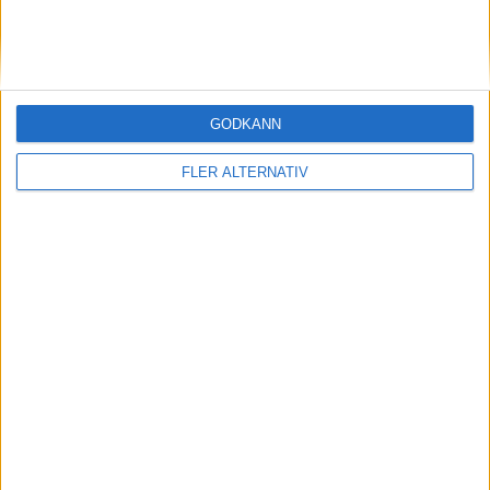
STORBRITANIEN
SVERIGE
GODKÄNN
SYDKOREA
FLER ALTERNATIV
TJECKIEN
TURKIET
TYSKLAND
UNGERN
USA
ÖSTERRIKE