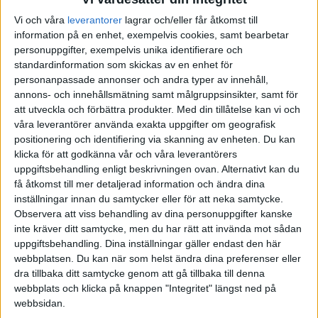
Vi och våra
leverantorer
lagrar och/eller får åtkomst till
AUGUSTI 2025
JUNI 2025
FÖRENADE ARABEMIRATEN
information på en enhet, exempelvis cookies, samt bearbetar
personuppgifter, exempelvis unika identifierare och
SEPTEMBER 2025
JULI 2025
FRANKRIKE
standardinformation som skickas av en enhet för
personanpassade annonser och andra typer av innehåll,
OKTOBER 2025
AUGUSTI 2025
GREKLAND
annons- och innehållsmätning samt målgruppsinsikter, samt för
att utveckla och förbättra produkter.
Med din tillåtelse kan vi och
våra leverantörer använda exakta uppgifter om geografisk
NOVEMBER 2025
SEPTEMBER 2025
HOLLAND
positionering och identifiering via skanning av enheten. Du kan
klicka för att godkänna vår och våra leverantörers
FEBRUARI 2026
OKTOBER 2025
INTERNATIONELLT
uppgiftsbehandling enligt beskrivningen ovan. Alternativt kan du
få åtkomst till mer detaljerad information och ändra dina
inställningar innan du samtycker eller för att neka samtycke.
MARS 2026
NOVEMBER 2025
ITALIEN
Observera att viss behandling av dina personuppgifter kanske
inte kräver ditt samtycke, men du har rätt att invända mot sådan
MAJ 2026
FEBRUARI 2026
JAPAN
uppgiftsbehandling. Dina inställningar gäller endast den här
webbplatsen. Du kan när som helst ändra dina preferenser eller
MARS 2026
KANADA
dra tillbaka ditt samtycke genom att gå tillbaka till denna
webbplats och klicka på knappen "Integritet" längst ned på
webbsidan.
MAJ 2026
KINA