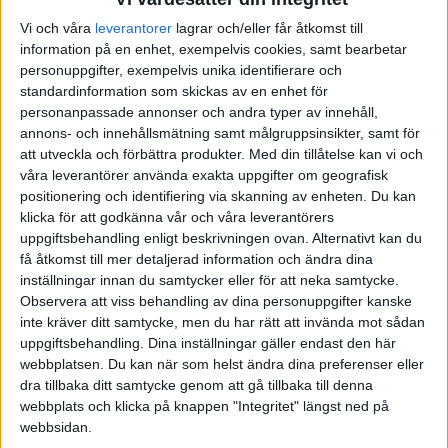
Vi och våra
leverantorer
lagrar och/eller får åtkomst till
AUGUSTI 2025
JUNI 2025
FÖRENADE ARABEMIRATEN
information på en enhet, exempelvis cookies, samt bearbetar
personuppgifter, exempelvis unika identifierare och
SEPTEMBER 2025
JULI 2025
FRANKRIKE
standardinformation som skickas av en enhet för
personanpassade annonser och andra typer av innehåll,
OKTOBER 2025
AUGUSTI 2025
GREKLAND
annons- och innehållsmätning samt målgruppsinsikter, samt för
att utveckla och förbättra produkter.
Med din tillåtelse kan vi och
våra leverantörer använda exakta uppgifter om geografisk
NOVEMBER 2025
SEPTEMBER 2025
HOLLAND
positionering och identifiering via skanning av enheten. Du kan
klicka för att godkänna vår och våra leverantörers
FEBRUARI 2026
OKTOBER 2025
INTERNATIONELLT
uppgiftsbehandling enligt beskrivningen ovan. Alternativt kan du
få åtkomst till mer detaljerad information och ändra dina
inställningar innan du samtycker eller för att neka samtycke.
MARS 2026
NOVEMBER 2025
ITALIEN
Observera att viss behandling av dina personuppgifter kanske
inte kräver ditt samtycke, men du har rätt att invända mot sådan
MAJ 2026
FEBRUARI 2026
JAPAN
uppgiftsbehandling. Dina inställningar gäller endast den här
webbplatsen. Du kan när som helst ändra dina preferenser eller
MARS 2026
KANADA
dra tillbaka ditt samtycke genom att gå tillbaka till denna
webbplats och klicka på knappen "Integritet" längst ned på
webbsidan.
MAJ 2026
KINA