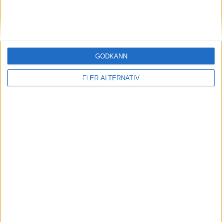
STORBRITANIEN
SVERIGE
GODKÄNN
SYDKOREA
FLER ALTERNATIV
TJECKIEN
TURKIET
TYSKLAND
UNGERN
USA
ÖSTERRIKE