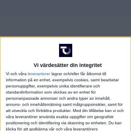
AUGUSTI 2025
JUNI 2025
FÖRENADE ARABEMIRATEN
SEPTEMBER 2025
JULI 2025
FRANKRIKE
OKTOBER 2025
AUGUSTI 2025
GREKLAND
NOVEMBER 2025
SEPTEMBER 2025
HOLLAND
Vi värdesätter din integritet
FEBRUARI 2026
OKTOBER 2025
INTERNATIONELLT
Vi och våra
leverantorer
lagrar och/eller får åtkomst till
information på en enhet, exempelvis cookies, samt bearbetar
MARS 2026
NOVEMBER 2025
ITALIEN
personuppgifter, exempelvis unika identifierare och
standardinformation som skickas av en enhet för
MAJ 2026
FEBRUARI 2026
JAPAN
personanpassade annonser och andra typer av innehåll,
annons- och innehållsmätning samt målgruppsinsikter, samt för
att utveckla och förbättra produkter.
Med din tillåtelse kan vi och
MARS 2026
KANADA
våra leverantörer använda exakta uppgifter om geografisk
positionering och identifiering via skanning av enheten. Du kan
MAJ 2026
KINA
klicka för att godkänna vår och våra leverantörers