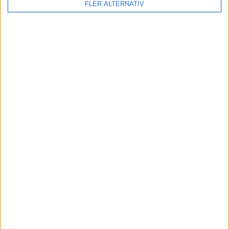
FLER ALTERNATIV
KOMMANDE MATCHER
Inga matcher
TV-MATCHER
Inga matcher
Visa hela TV-tablån