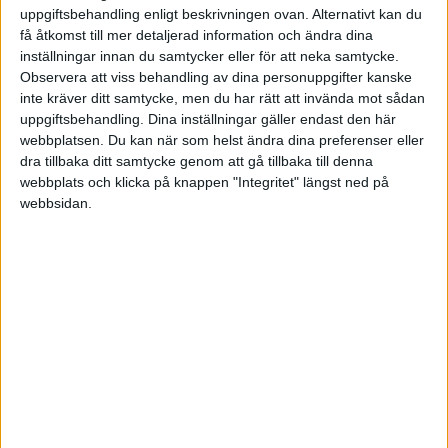
uppgiftsbehandling enligt beskrivningen ovan. Alternativt kan du
JULI 2026
KROATIEN
få åtkomst till mer detaljerad information och ändra dina
inställningar innan du samtycker eller för att neka samtycke.
SENASTE RESULTAT
Observera att viss behandling av dina personuppgifter kanske
MAROCKO
inte kräver ditt samtycke, men du har rätt att invända mot sådan
Sön 1/3
uppgiftsbehandling. Dina inställningar gäller endast den här
MEXIKO
webbplatsen. Du kan när som helst ändra dina preferenser eller
T. Townsend
6
5
0
dra tillbaka ditt samtycke genom att gå tillbaka till denna
webbplats och klicka på knappen "Integritet" längst ned på
MONACO
P. Stearns
7
7
2
webbsidan.
NYA ZEELAND
Lör 28/2
QATAR
A. Krueger
6
3
0
T. Townsend
7
6
2
RUMÄNIEN
P. Stearns
6
3
6
2
SCHWEIZ
K. Birrell
3
6
2
1
SPANIEN
Y. Yuan
6
4
0