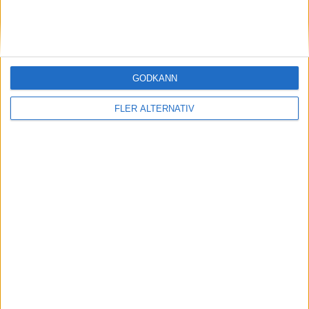
STORBRITANIEN
SVERIGE
GODKÄNN
SYDKOREA
FLER ALTERNATIV
TJECKIEN
TURKIET
TYSKLAND
UNGERN
USA
ÖSTERRIKE