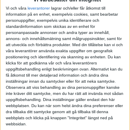
Vi och våra
leverantorer
lagrar och/eller får åtkomst till
AUGUSTI 2025
JUNI 2025
FÖRENADE ARABEMIRATEN
information på en enhet, exempelvis cookies, samt bearbetar
personuppgifter, exempelvis unika identifierare och
SEPTEMBER 2025
JULI 2025
FRANKRIKE
standardinformation som skickas av en enhet för
personanpassade annonser och andra typer av innehåll,
OKTOBER 2025
AUGUSTI 2025
GREKLAND
annons- och innehållsmätning samt målgruppsinsikter, samt för
att utveckla och förbättra produkter.
Med din tillåtelse kan vi och
våra leverantörer använda exakta uppgifter om geografisk
NOVEMBER 2025
SEPTEMBER 2025
HOLLAND
positionering och identifiering via skanning av enheten. Du kan
klicka för att godkänna vår och våra leverantörers
FEBRUARI 2026
OKTOBER 2025
INTERNATIONELLT
uppgiftsbehandling enligt beskrivningen ovan. Alternativt kan du
få åtkomst till mer detaljerad information och ändra dina
inställningar innan du samtycker eller för att neka samtycke.
MARS 2026
NOVEMBER 2025
ITALIEN
Observera att viss behandling av dina personuppgifter kanske
inte kräver ditt samtycke, men du har rätt att invända mot sådan
MAJ 2026
FEBRUARI 2026
JAPAN
uppgiftsbehandling. Dina inställningar gäller endast den här
webbplatsen. Du kan när som helst ändra dina preferenser eller
MARS 2026
KANADA
dra tillbaka ditt samtycke genom att gå tillbaka till denna
webbplats och klicka på knappen "Integritet" längst ned på
webbsidan.
MAJ 2026
KINA