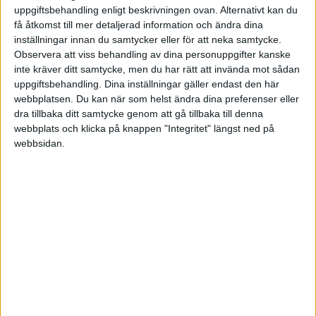
uppgiftsbehandling enligt beskrivningen ovan. Alternativt kan du
JULI 2026
KROATIEN
få åtkomst till mer detaljerad information och ändra dina
inställningar innan du samtycker eller för att neka samtycke.
SENASTE RESULTAT
Observera att viss behandling av dina personuppgifter kanske
MAROCKO
inte kräver ditt samtycke, men du har rätt att invända mot sådan
Sön 1/3
uppgiftsbehandling. Dina inställningar gäller endast den här
MEXIKO
webbplatsen. Du kan när som helst ändra dina preferenser eller
F. Cobolli
7
6
2
dra tillbaka ditt samtycke genom att gå tillbaka till denna
webbplats och klicka på knappen "Integritet" längst ned på
MONACO
F. Tiafoe
6
4
0
webbsidan.
NYA ZEELAND
Lör 28/2
QATAR
F. Tiafoe
3
7
6
2
B. Nakashima
6
6
4
1
RUMÄNIEN
M. Kecmanovic
6
6
4
1
SCHWEIZ
F. Cobolli
7
3
6
2
SPANIEN
Fre 27/2