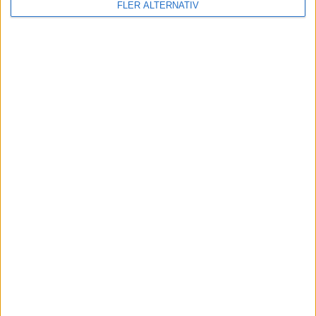
FLER ALTERNATIV
KOMMANDE MATCHER
Inga matcher
TV-MATCHER
Inga matcher
Visa hela TV-tablån