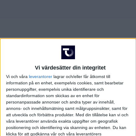
AUGUSTI 2025
JUNI 2025
FÖRENADE ARABEMIRATEN
SEPTEMBER 2025
JULI 2025
FRANKRIKE
OKTOBER 2025
AUGUSTI 2025
GREKLAND
NOVEMBER 2025
SEPTEMBER 2025
HOLLAND
Vi värdesätter din integritet
FEBRUARI 2026
OKTOBER 2025
INTERNATIONELLT
Vi och våra
leverantorer
lagrar och/eller får åtkomst till
information på en enhet, exempelvis cookies, samt bearbetar
MARS 2026
NOVEMBER 2025
ITALIEN
personuppgifter, exempelvis unika identifierare och
standardinformation som skickas av en enhet för
MAJ 2026
FEBRUARI 2026
JAPAN
personanpassade annonser och andra typer av innehåll,
annons- och innehållsmätning samt målgruppsinsikter, samt för
att utveckla och förbättra produkter.
Med din tillåtelse kan vi och
MARS 2026
KANADA
våra leverantörer använda exakta uppgifter om geografisk
positionering och identifiering via skanning av enheten. Du kan
MAJ 2026
KINA
klicka för att godkänna vår och våra leverantörers