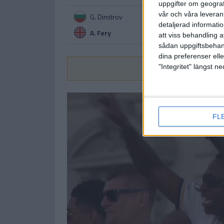
uppgifter om geograf
vår och våra leverant
G. Dimitrov
detaljerad informati
A. Fery
att viss behandling 
sådan uppgiftsbehand
dina preferenser elle
Vi
"Integritet" längst 
FL