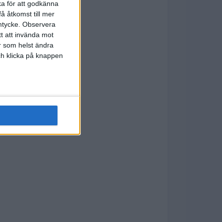
ka för att godkänna
å åtkomst till mer
mtycke.
Observera
tt att invända mot
r som helst ändra
och klicka på knappen