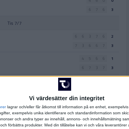
4
6
0
0
6
7
6
3
Tis 7/7
6
6
3
7
6
2
7
3
6
6
7
3
4
5
6
6
1
6
7
3
7
3
7
7
6
3
5
6
3
0
Vi värdesätter din integritet
Mån 6/7
orer
lagrar och/eller får åtkomst till information på en enhet, exempelvi
ifter, exempelvis unika identifierare och standardinformation som skic
7
6
6
3
onser och andra typer av innehåll, annons- och innehållsmätning sam
6
4
4
0
 och förbättra produkter.
Med din tillåtelse kan vi och våra leverantöre