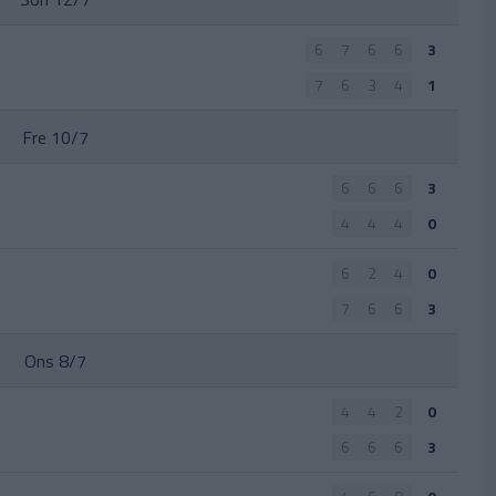
6
7
6
6
3
7
6
3
4
1
Fre 10/7
6
6
6
3
4
4
4
0
6
2
4
0
7
6
6
3
Ons 8/7
4
4
2
0
6
6
6
3