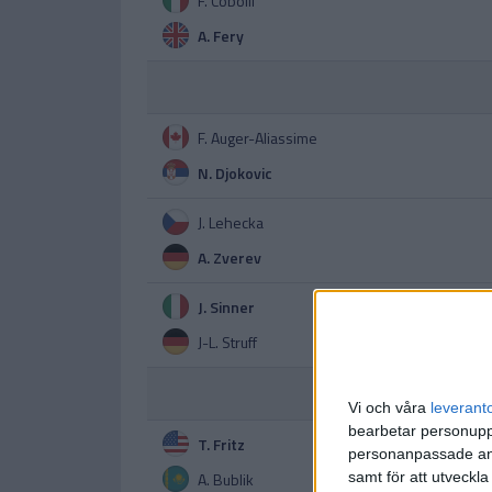
F. Cobolli
A. Fery
F. Auger-Aliassime
N. Djokovic
J. Lehecka
A. Zverev
J. Sinner
J-L. Struff
Vi och våra
leverant
bearbetar personuppg
T. Fritz
personanpassade ann
A. Bublik
samt för att utveckla