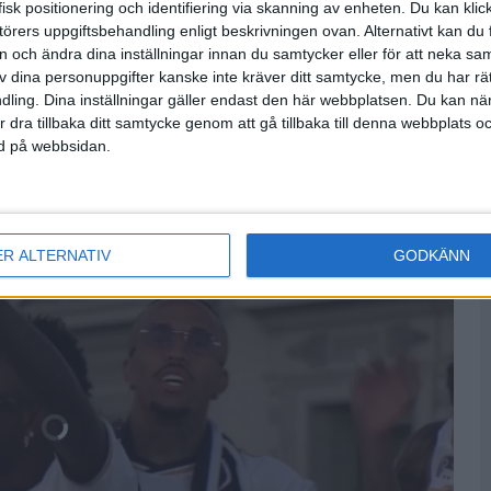
isk positionering och identifiering via skanning av enheten. Du kan klic
örers uppgiftsbehandling enligt beskrivningen ovan. Alternativt kan du f
5
6
6
4
6
2
on och ändra dina inställningar innan du samtycker eller för att neka sa
7
3
4
6
7
3
av dina personuppgifter kanske inte kräver ditt samtycke, men du har rä
ling. Dina inställningar gäller endast den här webbplatsen. Du kan nä
r dra tillbaka ditt samtycke genom att gå tillbaka till denna webbplats 
sa fler matcher
ned på webbsidan.
ER ALTERNATIV
GODKÄNN