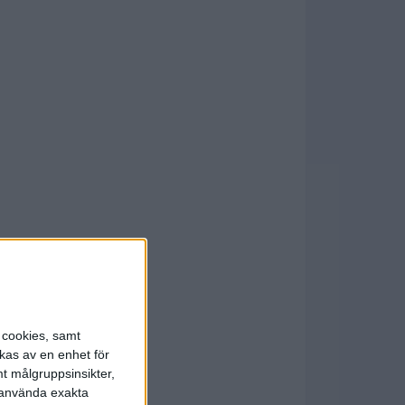
s cookies, samt
kas av en enhet för
t målgruppsinsikter,
r använda exakta