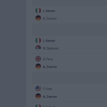
J. Sinner
A. Zverev
J. Sinner
N. Djokovic
A. Fery
A. Zverev
T. Fritz
A. Zverev