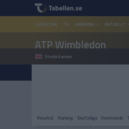
LIVESCORE
TV
RANKING
AKTUELLT
ATP Wimbledon
Storbritanien
Resultat
Ranking
Skytteliga
Kommande