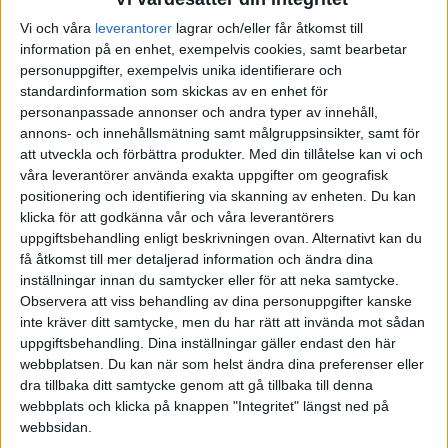
Vi och våra
leverantorer
lagrar och/eller får åtkomst till
AUGUSTI 2025
JUNI 2025
FÖRENADE ARABEMIRATEN
information på en enhet, exempelvis cookies, samt bearbetar
personuppgifter, exempelvis unika identifierare och
SEPTEMBER 2025
JULI 2025
FRANKRIKE
standardinformation som skickas av en enhet för
personanpassade annonser och andra typer av innehåll,
OKTOBER 2025
AUGUSTI 2025
GREKLAND
annons- och innehållsmätning samt målgruppsinsikter, samt för
att utveckla och förbättra produkter.
Med din tillåtelse kan vi och
våra leverantörer använda exakta uppgifter om geografisk
NOVEMBER 2025
SEPTEMBER 2025
HOLLAND
positionering och identifiering via skanning av enheten. Du kan
klicka för att godkänna vår och våra leverantörers
FEBRUARI 2026
OKTOBER 2025
INTERNATIONELLT
uppgiftsbehandling enligt beskrivningen ovan. Alternativt kan du
få åtkomst till mer detaljerad information och ändra dina
inställningar innan du samtycker eller för att neka samtycke.
MARS 2026
NOVEMBER 2025
ITALIEN
Observera att viss behandling av dina personuppgifter kanske
inte kräver ditt samtycke, men du har rätt att invända mot sådan
MAJ 2026
FEBRUARI 2026
JAPAN
uppgiftsbehandling. Dina inställningar gäller endast den här
webbplatsen. Du kan när som helst ändra dina preferenser eller
MARS 2026
KANADA
dra tillbaka ditt samtycke genom att gå tillbaka till denna
webbplats och klicka på knappen "Integritet" längst ned på
webbsidan.
MAJ 2026
KINA