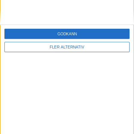
STORBRITANIEN
SVERIGE
GODKÄNN
SYDKOREA
FLER ALTERNATIV
TJECKIEN
TURKIET
TYSKLAND
UNGERN
USA
ÖSTERRIKE