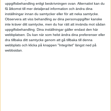
uppgiftsbehandling enligt beskrivningen ovan. Alternativt kan du
JULI 2026
KROATIEN
få åtkomst till mer detaljerad information och ändra dina
inställningar innan du samtycker eller för att neka samtycke.
SENASTE RESULTAT
Observera att viss behandling av dina personuppgifter kanske
MAROCKO
inte kräver ditt samtycke, men du har rätt att invända mot sådan
Sön 21/6
uppgiftsbehandling. Dina inställningar gäller endast den här
MEXIKO
webbplatsen. Du kan när som helst ändra dina preferenser eller
T. Fritz
4
4
0
dra tillbaka ditt samtycke genom att gå tillbaka till denna
webbplats och klicka på knappen "Integritet" längst ned på
MONACO
F. Tiafoe
6
6
2
webbsidan.
NYA ZEELAND
Lör 20/6
QATAR
D. Altmaier
1
3
0
F. Tiafoe
6
6
2
RUMÄNIEN
A. Zverev
7
4
5
1
SCHWEIZ
T. Fritz
6
6
7
2
SPANIEN
Fre 19/6