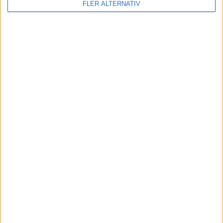
FLER ALTERNATIV
KOMMANDE MATCHER
Inga matcher
TV-MATCHER
Inga matcher
Visa hela TV-tablån