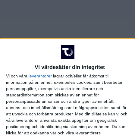
AUGUSTI 2025
JUNI 2025
FÖRENADE ARABEMIRATEN
SEPTEMBER 2025
JULI 2025
FRANKRIKE
OKTOBER 2025
AUGUSTI 2025
GREKLAND
NOVEMBER 2025
SEPTEMBER 2025
HOLLAND
Vi värdesätter din integritet
FEBRUARI 2026
OKTOBER 2025
INTERNATIONELLT
Vi och våra
leverantorer
lagrar och/eller får åtkomst till
information på en enhet, exempelvis cookies, samt bearbetar
MARS 2026
NOVEMBER 2025
ITALIEN
personuppgifter, exempelvis unika identifierare och
standardinformation som skickas av en enhet för
MAJ 2026
FEBRUARI 2026
JAPAN
personanpassade annonser och andra typer av innehåll,
annons- och innehållsmätning samt målgruppsinsikter, samt för
att utveckla och förbättra produkter.
Med din tillåtelse kan vi och
MARS 2026
KANADA
våra leverantörer använda exakta uppgifter om geografisk
positionering och identifiering via skanning av enheten. Du kan
MAJ 2026
KINA
klicka för att godkänna vår och våra leverantörers