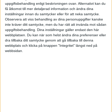
uppgiftsbehandling enligt beskrivningen ovan. Alternativt kan du
JULI 2026
KROATIEN
få åtkomst till mer detaljerad information och ändra dina
inställningar innan du samtycker eller för att neka samtycke.
SENASTE RESULTAT
Observera att viss behandling av dina personuppgifter kanske
MAROCKO
inte kräver ditt samtycke, men du har rätt att invända mot sådan
Sön 12/4
uppgiftsbehandling. Dina inställningar gäller endast den här
MEXIKO
webbplatsen. Du kan när som helst ändra dina preferenser eller
C. Alcaraz
6
3
0
dra tillbaka ditt samtycke genom att gå tillbaka till denna
webbplats och klicka på knappen "Integritet" längst ned på
MONACO
J. Sinner
7
6
2
webbsidan.
NYA ZEELAND
Lör 11/4
QATAR
C. Alcaraz
6
6
2
V. Vacherot
4
4
0
RUMÄNIEN
A. Zverev
1
4
0
SCHWEIZ
J. Sinner
6
6
2
SPANIEN
Fre 10/4