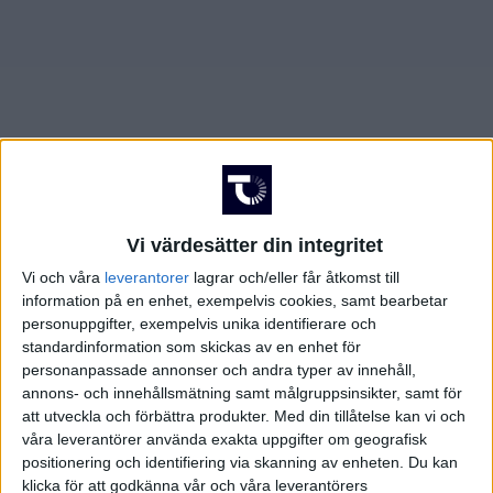
AUGUSTI 2025
JUNI 2025
FÖRENADE ARABEMIRATEN
SEPTEMBER 2025
JULI 2025
FRANKRIKE
OKTOBER 2025
AUGUSTI 2025
GREKLAND
NOVEMBER 2025
SEPTEMBER 2025
HOLLAND
Vi värdesätter din integritet
FEBRUARI 2026
OKTOBER 2025
INTERNATIONELLT
Vi och våra
leverantorer
lagrar och/eller får åtkomst till
information på en enhet, exempelvis cookies, samt bearbetar
MARS 2026
NOVEMBER 2025
ITALIEN
personuppgifter, exempelvis unika identifierare och
standardinformation som skickas av en enhet för
MAJ 2026
FEBRUARI 2026
JAPAN
personanpassade annonser och andra typer av innehåll,
annons- och innehållsmätning samt målgruppsinsikter, samt för
att utveckla och förbättra produkter.
Med din tillåtelse kan vi och
MARS 2026
KANADA
våra leverantörer använda exakta uppgifter om geografisk
positionering och identifiering via skanning av enheten. Du kan
MAJ 2026
KINA
klicka för att godkänna vår och våra leverantörers