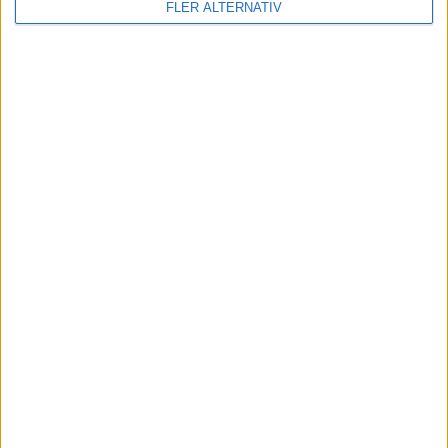
FLER ALTERNATIV
KOMMANDE MATCHER
Inga matcher
TV-MATCHER
Inga matcher
Visa hela TV-tablån