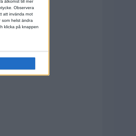
å åtkomst till mer
mtycke.
Observera
tt att invända mot
r som helst ändra
och klicka på knappen