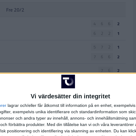
Fre 20/2
4
6
6
2
6
2
2
1
5
7
2
1
7
6
6
2
7
6
2
6
4
0
6
3
0
Vi värdesätter din integritet
7
6
2
orer
lagrar och/eller får åtkomst till information på en enhet, exempelvi
ifter, exempelvis unika identifierare och standardinformation som skic
Tor 19/2
onser och andra typer av innehåll, annons- och innehållsmätning sam
 och förbättra produkter.
Med din tillåtelse kan vi och våra leverantöre
4
6
5
1
isk positionering och identifiering via skanning av enheten. Du kan klic