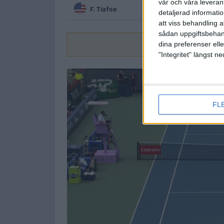
vår och våra leverant
F. Tiafoe
detaljerad informati
att viss behandling 
sådan uppgiftsbehand
Vi
dina preferenser elle
"Integritet" längst 
FL