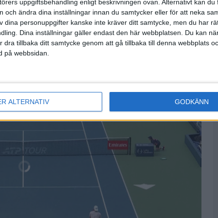
örers uppgiftsbehandling enligt beskrivningen ovan. Alternativt kan du f
6
3
7
2
on och ändra dina inställningar innan du samtycker eller för att neka sa
av dina personuppgifter kanske inte kräver ditt samtycke, men du har rä
ling. Dina inställningar gäller endast den här webbplatsen. Du kan nä
sa fler matcher
r dra tillbaka ditt samtycke genom att gå tillbaka till denna webbplats 
ned på webbsidan.
ER ALTERNATIV
GODKÄNN