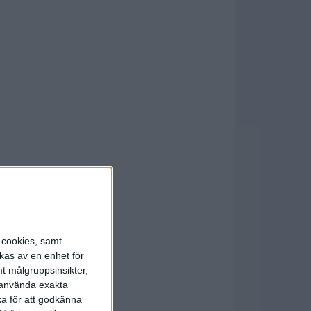
s cookies, samt
kas av en enhet för
t målgruppsinsikter,
r använda exakta
ka för att godkänna