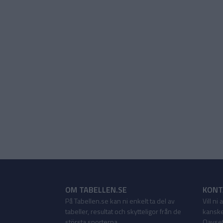
OM TABELLEN.SE
KONT
På Tabellen.se kan ni enkelt ta del av
Vill ni
tabeller, resultat och skytteligor från de
kanske
största sporterna.
Oavsett