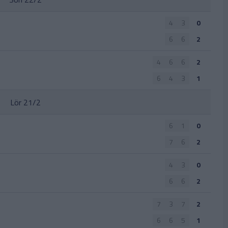
4
3
0
6
6
2
4
6
6
2
6
4
3
1
Lör 21/2
6
1
0
7
6
2
4
3
0
6
6
2
7
3
7
2
6
6
5
1