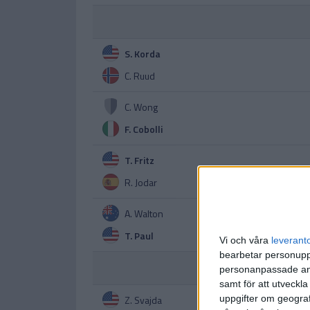
S. Korda
C. Ruud
C. Wong
F. Cobolli
T. Fritz
R. Jodar
A. Walton
T. Paul
Vi och våra
leverant
bearbetar personuppg
personanpassade ann
samt för att utveckla
Z. Svajda
uppgifter om geograf