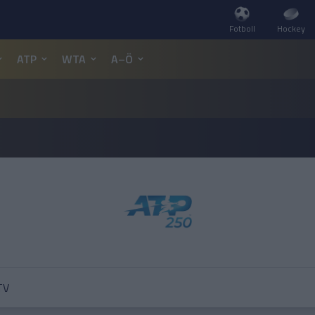
Fotboll
Hockey
ATP
WTA
A–Ö
TV