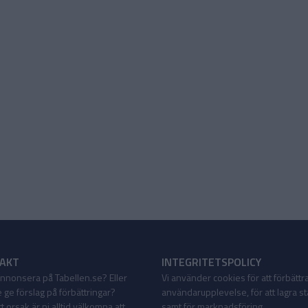
AKT
INTEGRITETSPOLICY
 annonsera på Tabellen.se? Eller
Vi använder cookies för att förbättr
 ge förslag på förbättringar?
användarupplevelse, för att lagra sta
 orsak är ni alltid välkomna att
samt för marknadsföring.