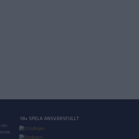
18+ SPELA ANSVARSFULLT
a din
tistik,