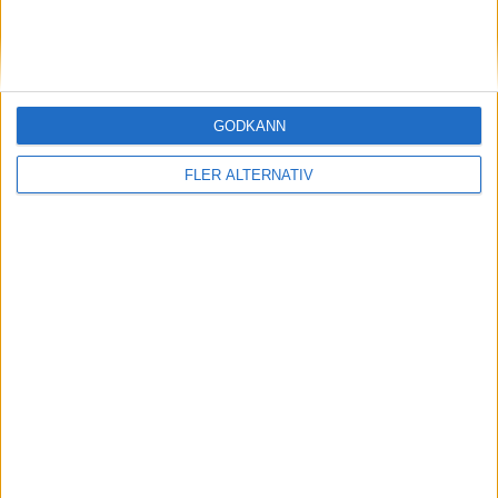
STORBRITANIEN
SVERIGE
GODKÄNN
SYDKOREA
FLER ALTERNATIV
TJECKIEN
TURKIET
TYSKLAND
UNGERN
USA
ÖSTERRIKE