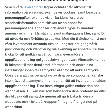
Vi och våra
leverantorer
lagrar och/eller får åtkomst till
AUGUSTI 2025
JUNI 2025
FÖRENADE ARABEMIRATEN
information på en enhet, exempelvis cookies, samt bearbetar
personuppgifter, exempelvis unika identifierare och
SEPTEMBER 2025
JULI 2025
FRANKRIKE
standardinformation som skickas av en enhet för
personanpassade annonser och andra typer av innehåll,
OKTOBER 2025
AUGUSTI 2025
GREKLAND
annons- och innehållsmätning samt målgruppsinsikter, samt för
att utveckla och förbättra produkter.
Med din tillåtelse kan vi och
våra leverantörer använda exakta uppgifter om geografisk
NOVEMBER 2025
SEPTEMBER 2025
HOLLAND
positionering och identifiering via skanning av enheten. Du kan
klicka för att godkänna vår och våra leverantörers
FEBRUARI 2026
OKTOBER 2025
INTERNATIONELLT
uppgiftsbehandling enligt beskrivningen ovan. Alternativt kan du
få åtkomst till mer detaljerad information och ändra dina
inställningar innan du samtycker eller för att neka samtycke.
MARS 2026
NOVEMBER 2025
ITALIEN
Observera att viss behandling av dina personuppgifter kanske
inte kräver ditt samtycke, men du har rätt att invända mot sådan
MAJ 2026
FEBRUARI 2026
JAPAN
uppgiftsbehandling. Dina inställningar gäller endast den här
webbplatsen. Du kan när som helst ändra dina preferenser eller
MARS 2026
KANADA
dra tillbaka ditt samtycke genom att gå tillbaka till denna
webbplats och klicka på knappen "Integritet" längst ned på
webbsidan.
MAJ 2026
KINA