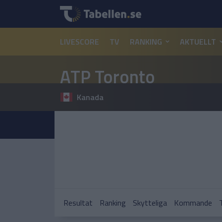
LIVESCORE
TV
RANKING
AKTUELLT
ATP Toronto
Kanada
Resultat
Ranking
Skytteliga
Kommande