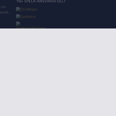
18+ SPELA ANSVARSFULLT
a din
tistik,
Lägg till på startskärm