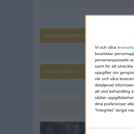
KOMMANDE MATCHER
Vi och våra
leverant
bearbetar personuppg
personanpassade ann
samt för att utveckla
TV-MATCHER
uppgifter om geograf
vår och våra leverant
detaljerad informati
att viss behandling 
sådan uppgiftsbehand
dina preferenser elle
Vi
"Integritet" längst 