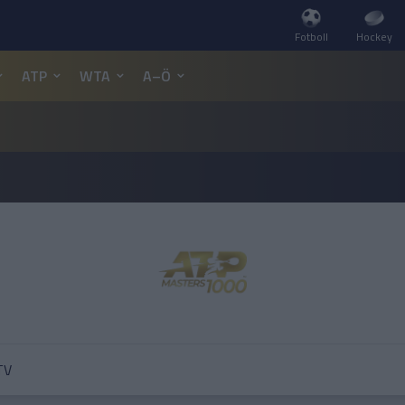
Fotboll
Hockey
ATP
WTA
A–Ö
TV