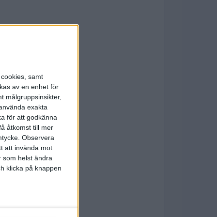
s cookies, samt
kas av en enhet för
t målgruppsinsikter,
r använda exakta
ka för att godkänna
å åtkomst till mer
mtycke.
Observera
tt att invända mot
r som helst ändra
och klicka på knappen