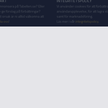
AKT
INTEGRITETSPOLICY
 annonsera på Tabellen.se? Eller
Vi använder cookies för att förbättr
 ge förslag på förbättringar?
användarupplevelse, för att lagra sta
 orsak är ni alltid välkomna att
samt för marknadsföring.
ta oss
!
Läs mer i vår
integritetspolicy
.