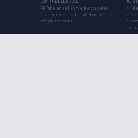
OM TABELLEN.SE
KONT
På Tabellen.se kan ni enkelt ta del av
Vill ni
tabeller, resultat och skytteligor från de
kanske
största sporterna.
Oavsett
kontak
Tabellen som app
Tabellen.se