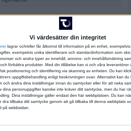
Vi värdesätter din integritet
orer
lagrar och/eller får åtkomst till information på en enhet, exempelvi
Inga matcher
ifter, exempelvis unika identifierare och standardinformation som skic
onser och andra typer av innehåll, annons- och innehållsmätning sam
 och förbättra produkter.
Med din tillåtelse kan vi och våra leverantöre
isk positionering och identifiering via skanning av enheten. Du kan klic
örers uppgiftsbehandling enligt beskrivningen ovan. Alternativt kan du f
Inga matcher
on och ändra dina inställningar innan du samtycker eller för att neka sa
av dina personuppgifter kanske inte kräver ditt samtycke, men du har rä
ling. Dina inställningar gäller endast den här webbplatsen. Du kan nä
r dra tillbaka ditt samtycke genom att gå tillbaka till denna webbplats 
sa hela TV-tablån
ned på webbsidan.