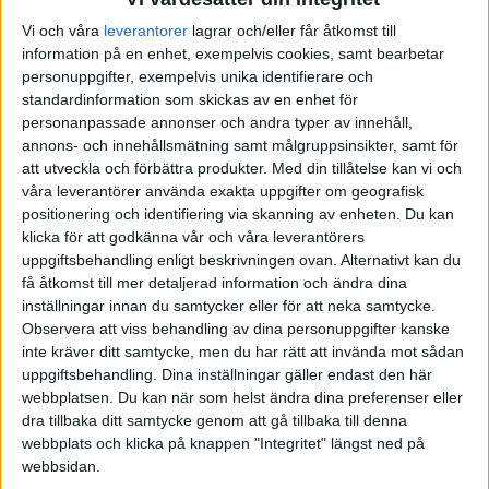
Vi och våra
leverantorer
lagrar och/eller får åtkomst till
AUGUSTI 2025
JUNI 2025
FÖRENADE ARABEMIRATEN
information på en enhet, exempelvis cookies, samt bearbetar
personuppgifter, exempelvis unika identifierare och
SEPTEMBER 2025
JULI 2025
FRANKRIKE
standardinformation som skickas av en enhet för
personanpassade annonser och andra typer av innehåll,
OKTOBER 2025
AUGUSTI 2025
GREKLAND
annons- och innehållsmätning samt målgruppsinsikter, samt för
att utveckla och förbättra produkter.
Med din tillåtelse kan vi och
våra leverantörer använda exakta uppgifter om geografisk
NOVEMBER 2025
SEPTEMBER 2025
HOLLAND
positionering och identifiering via skanning av enheten. Du kan
klicka för att godkänna vår och våra leverantörers
FEBRUARI 2026
OKTOBER 2025
INTERNATIONELLT
uppgiftsbehandling enligt beskrivningen ovan. Alternativt kan du
få åtkomst till mer detaljerad information och ändra dina
inställningar innan du samtycker eller för att neka samtycke.
MARS 2026
NOVEMBER 2025
ITALIEN
Observera att viss behandling av dina personuppgifter kanske
inte kräver ditt samtycke, men du har rätt att invända mot sådan
MAJ 2026
FEBRUARI 2026
JAPAN
uppgiftsbehandling. Dina inställningar gäller endast den här
webbplatsen. Du kan när som helst ändra dina preferenser eller
MARS 2026
KANADA
dra tillbaka ditt samtycke genom att gå tillbaka till denna
webbplats och klicka på knappen "Integritet" längst ned på
webbsidan.
MAJ 2026
KINA