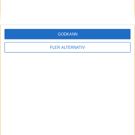
STORBRITANIEN
SVERIGE
GODKÄNN
SYDKOREA
FLER ALTERNATIV
TJECKIEN
TURKIET
TYSKLAND
UNGERN
USA
ÖSTERRIKE