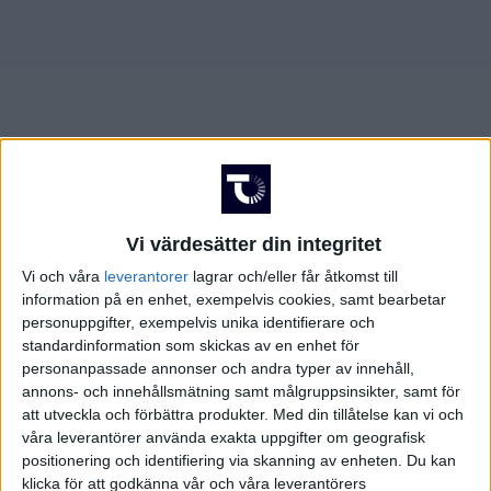
AUGUSTI 2025
JUNI 2025
FÖRENADE ARABEMIRATEN
SEPTEMBER 2025
JULI 2025
FRANKRIKE
OKTOBER 2025
AUGUSTI 2025
GREKLAND
NOVEMBER 2025
SEPTEMBER 2025
HOLLAND
Vi värdesätter din integritet
FEBRUARI 2026
OKTOBER 2025
INTERNATIONELLT
Vi och våra
leverantorer
lagrar och/eller får åtkomst till
information på en enhet, exempelvis cookies, samt bearbetar
MARS 2026
NOVEMBER 2025
ITALIEN
personuppgifter, exempelvis unika identifierare och
standardinformation som skickas av en enhet för
MAJ 2026
FEBRUARI 2026
JAPAN
personanpassade annonser och andra typer av innehåll,
annons- och innehållsmätning samt målgruppsinsikter, samt för
att utveckla och förbättra produkter.
Med din tillåtelse kan vi och
MARS 2026
KANADA
våra leverantörer använda exakta uppgifter om geografisk
positionering och identifiering via skanning av enheten. Du kan
MAJ 2026
KINA
klicka för att godkänna vår och våra leverantörers