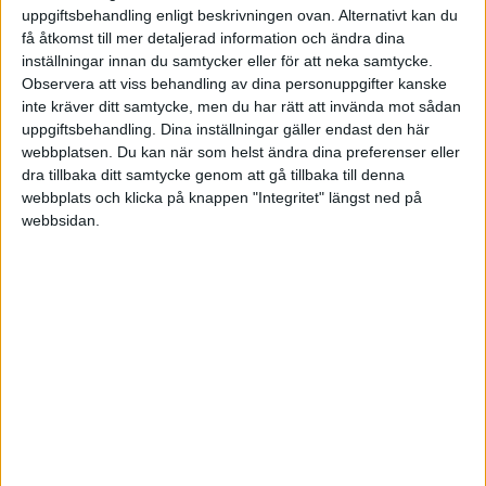
uppgiftsbehandling enligt beskrivningen ovan. Alternativt kan du
JULI 2026
KROATIEN
få åtkomst till mer detaljerad information och ändra dina
inställningar innan du samtycker eller för att neka samtycke.
SENASTE RESULTAT
Observera att viss behandling av dina personuppgifter kanske
MAROCKO
inte kräver ditt samtycke, men du har rätt att invända mot sådan
Lör 23/5
uppgiftsbehandling. Dina inställningar gäller endast den här
MEXIKO
webbplatsen. Du kan när som helst ändra dina preferenser eller
A. Kalinina
W.O.
2
0
0
dra tillbaka ditt samtycke genom att gå tillbaka till denna
webbplats och klicka på knappen "Integritet" längst ned på
MONACO
P. Marcinko
6
3
1
webbsidan.
NYA ZEELAND
Fre 22/5
QATAR
J. Teichmann
6
3
0
P. Marcinko
7
6
2
RUMÄNIEN
P. Udvardy
0
3
0
SCHWEIZ
A. Kalinina
6
6
2
SPANIEN
Tor 21/5