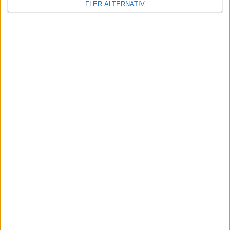
FLER ALTERNATIV
KOMMANDE MATCHER
Inga matcher
TV-MATCHER
Inga matcher
Visa hela TV-tablån