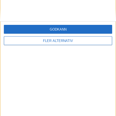
STORBRITANIEN
SVERIGE
GODKÄNN
SYDKOREA
FLER ALTERNATIV
TJECKIEN
TURKIET
TYSKLAND
UNGERN
USA
ÖSTERRIKE