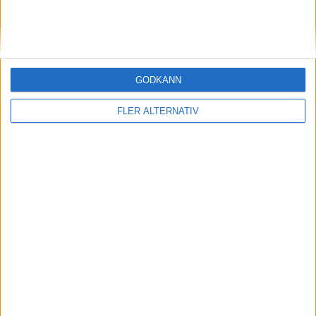
STORBRITANIEN
SVERIGE
GODKÄNN
SYDKOREA
FLER ALTERNATIV
TJECKIEN
TURKIET
TYSKLAND
UNGERN
USA
ÖSTERRIKE