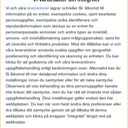
Vi och våra
leverantorer
lagrar och/eller får åtkomst till
AUGUSTI 2025
JUNI 2025
FÖRENADE ARABEMIRATEN
information på en enhet, exempelvis cookies, samt bearbetar
personuppgifter, exempelvis unika identifierare och
SEPTEMBER 2025
JULI 2025
FRANKRIKE
standardinformation som skickas av en enhet för
personanpassade annonser och andra typer av innehåll,
OKTOBER 2025
AUGUSTI 2025
GREKLAND
annons- och innehållsmätning samt målgruppsinsikter, samt för
att utveckla och förbättra produkter.
Med din tillåtelse kan vi och
våra leverantörer använda exakta uppgifter om geografisk
NOVEMBER 2025
SEPTEMBER 2025
HOLLAND
positionering och identifiering via skanning av enheten. Du kan
klicka för att godkänna vår och våra leverantörers
FEBRUARI 2026
OKTOBER 2025
INTERNATIONELLT
uppgiftsbehandling enligt beskrivningen ovan. Alternativt kan du
få åtkomst till mer detaljerad information och ändra dina
inställningar innan du samtycker eller för att neka samtycke.
MARS 2026
NOVEMBER 2025
ITALIEN
Observera att viss behandling av dina personuppgifter kanske
inte kräver ditt samtycke, men du har rätt att invända mot sådan
MAJ 2026
FEBRUARI 2026
JAPAN
uppgiftsbehandling. Dina inställningar gäller endast den här
webbplatsen. Du kan när som helst ändra dina preferenser eller
MARS 2026
KANADA
dra tillbaka ditt samtycke genom att gå tillbaka till denna
webbplats och klicka på knappen "Integritet" längst ned på
webbsidan.
MAJ 2026
KINA