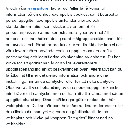
Vi och våra
leverantorer
lagrar och/eller får åtkomst till
AUGUSTI 2025
JUNI 2025
FÖRENADE ARABEMIRATEN
information på en enhet, exempelvis cookies, samt bearbetar
personuppgifter, exempelvis unika identifierare och
SEPTEMBER 2025
JULI 2025
FRANKRIKE
standardinformation som skickas av en enhet för
personanpassade annonser och andra typer av innehåll,
OKTOBER 2025
AUGUSTI 2025
GREKLAND
annons- och innehållsmätning samt målgruppsinsikter, samt för
att utveckla och förbättra produkter.
Med din tillåtelse kan vi och
våra leverantörer använda exakta uppgifter om geografisk
NOVEMBER 2025
SEPTEMBER 2025
HOLLAND
positionering och identifiering via skanning av enheten. Du kan
klicka för att godkänna vår och våra leverantörers
FEBRUARI 2026
OKTOBER 2025
INTERNATIONELLT
uppgiftsbehandling enligt beskrivningen ovan. Alternativt kan du
få åtkomst till mer detaljerad information och ändra dina
inställningar innan du samtycker eller för att neka samtycke.
MARS 2026
NOVEMBER 2025
ITALIEN
Observera att viss behandling av dina personuppgifter kanske
inte kräver ditt samtycke, men du har rätt att invända mot sådan
MAJ 2026
FEBRUARI 2026
JAPAN
uppgiftsbehandling. Dina inställningar gäller endast den här
webbplatsen. Du kan när som helst ändra dina preferenser eller
MARS 2026
KANADA
dra tillbaka ditt samtycke genom att gå tillbaka till denna
webbplats och klicka på knappen "Integritet" längst ned på
webbsidan.
MAJ 2026
KINA