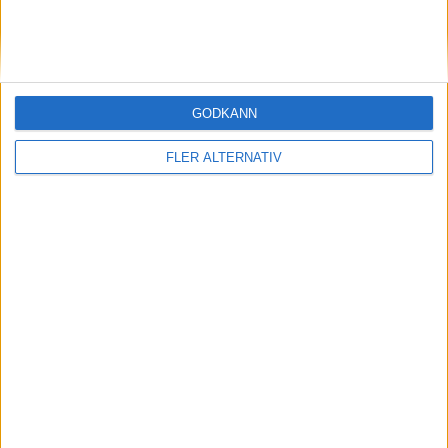
STORBRITANIEN
SVERIGE
GODKÄNN
SYDKOREA
FLER ALTERNATIV
TJECKIEN
TURKIET
TYSKLAND
UNGERN
USA
ÖSTERRIKE