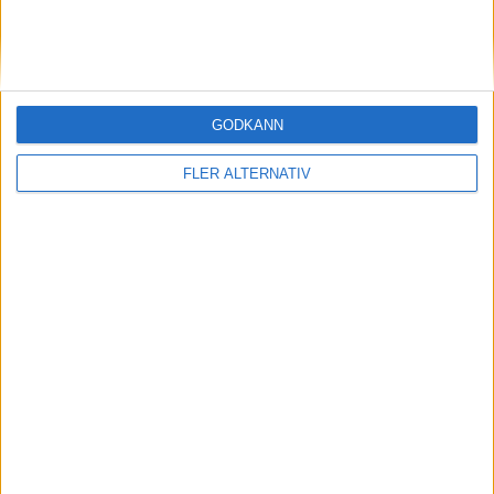
STORBRITANIEN
SVERIGE
GODKÄNN
SYDKOREA
FLER ALTERNATIV
TJECKIEN
TURKIET
TYSKLAND
UNGERN
USA
ÖSTERRIKE