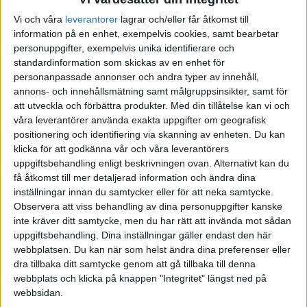
Vi och våra
leverantorer
lagrar och/eller får åtkomst till
AUGUSTI 2025
JUNI 2025
FÖRENADE ARABEMIRATEN
information på en enhet, exempelvis cookies, samt bearbetar
personuppgifter, exempelvis unika identifierare och
SEPTEMBER 2025
JULI 2025
FRANKRIKE
standardinformation som skickas av en enhet för
personanpassade annonser och andra typer av innehåll,
OKTOBER 2025
AUGUSTI 2025
GREKLAND
annons- och innehållsmätning samt målgruppsinsikter, samt för
att utveckla och förbättra produkter.
Med din tillåtelse kan vi och
våra leverantörer använda exakta uppgifter om geografisk
NOVEMBER 2025
SEPTEMBER 2025
HOLLAND
positionering och identifiering via skanning av enheten. Du kan
klicka för att godkänna vår och våra leverantörers
FEBRUARI 2026
OKTOBER 2025
INTERNATIONELLT
uppgiftsbehandling enligt beskrivningen ovan. Alternativt kan du
få åtkomst till mer detaljerad information och ändra dina
inställningar innan du samtycker eller för att neka samtycke.
MARS 2026
NOVEMBER 2025
ITALIEN
Observera att viss behandling av dina personuppgifter kanske
inte kräver ditt samtycke, men du har rätt att invända mot sådan
MAJ 2026
FEBRUARI 2026
JAPAN
uppgiftsbehandling. Dina inställningar gäller endast den här
webbplatsen. Du kan när som helst ändra dina preferenser eller
MARS 2026
KANADA
dra tillbaka ditt samtycke genom att gå tillbaka till denna
webbplats och klicka på knappen "Integritet" längst ned på
webbsidan.
MAJ 2026
KINA