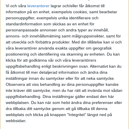
Förenade Arabemiraten
Vi och våra
leverantorer
lagrar och/eller får åtkomst till
WTA Dubai
AUGUSTI 2025
JUNI 2025
FÖRENADE ARABEMIRATEN
information på en enhet, exempelvis cookies, samt bearbetar
personuppgifter, exempelvis unika identifierare och
16
22
–
FEB
FEB
SEPTEMBER 2025
JULI 2025
FRANKRIKE
standardinformation som skickas av en enhet för
personanpassade annonser och andra typer av innehåll,
annons- och innehållsmätning samt målgruppsinsikter, samt för
Spanien
OKTOBER 2025
AUGUSTI 2025
GREKLAND
att utveckla och förbättra produkter.
Med din tillåtelse kan vi och
WTA Madrid
våra leverantörer använda exakta uppgifter om geografisk
NOVEMBER 2025
SEPTEMBER 2025
HOLLAND
positionering och identifiering via skanning av enheten. Du kan
22
04
–
APR
MAJ
klicka för att godkänna vår och våra leverantörers
uppgiftsbehandling enligt beskrivningen ovan. Alternativt kan du
FEBRUARI 2026
OKTOBER 2025
INTERNATIONELLT
få åtkomst till mer detaljerad information och ändra dina
Kanada
inställningar innan du samtycker eller för att neka samtycke.
WTA Montreal
MARS 2026
NOVEMBER 2025
ITALIEN
Observera att viss behandling av dina personuppgifter kanske
inte kräver ditt samtycke, men du har rätt att invända mot sådan
27
07
–
MAJ 2026
FEBRUARI 2026
JAPAN
JUL
AUG
uppgiftsbehandling. Dina inställningar gäller endast den här
webbplatsen. Du kan när som helst ändra dina preferenser eller
dra tillbaka ditt samtycke genom att gå tillbaka till denna
USA
MARS 2026
KANADA
webbplats och klicka på knappen "Integritet" längst ned på
WTA Cincinnati
webbsidan.
MAJ 2026
KINA
07
18