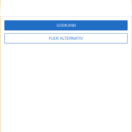
WTA Miami
STORBRITANIEN
17
29
–
MAR
MAR
SVERIGE
GODKÄNN
Italien
FLER ALTERNATIV
WTA Rom
SYDKOREA
05
17
–
TJECKIEN
MAJ
MAJ
TURKIET
TYSKLAND
UNGERN
USA
ÖSTERRIKE