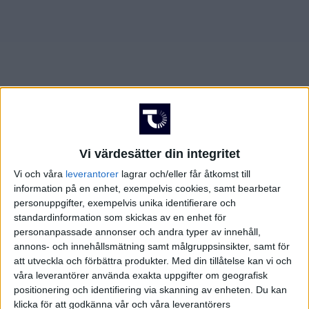
AUGUSTI 2025
JUNI 2025
FÖRENADE ARABEMIRATEN
SEPTEMBER 2025
JULI 2025
FRANKRIKE
OKTOBER 2025
AUGUSTI 2025
GREKLAND
NOVEMBER 2025
SEPTEMBER 2025
HOLLAND
Vi värdesätter din integritet
FEBRUARI 2026
OKTOBER 2025
INTERNATIONELLT
Vi och våra
leverantorer
lagrar och/eller får åtkomst till
information på en enhet, exempelvis cookies, samt bearbetar
MARS 2026
NOVEMBER 2025
ITALIEN
personuppgifter, exempelvis unika identifierare och
standardinformation som skickas av en enhet för
MAJ 2026
FEBRUARI 2026
JAPAN
personanpassade annonser och andra typer av innehåll,
annons- och innehållsmätning samt målgruppsinsikter, samt för
att utveckla och förbättra produkter.
Med din tillåtelse kan vi och
MARS 2026
KANADA
våra leverantörer använda exakta uppgifter om geografisk
positionering och identifiering via skanning av enheten. Du kan
MAJ 2026
KINA
klicka för att godkänna vår och våra leverantörers