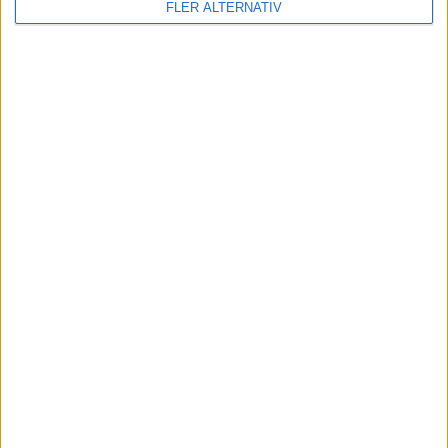
FLER ALTERNATIV
KOMMANDE MATCHER
Inga matcher
TV-MATCHER
Inga matcher
Visa hela TV-tablån