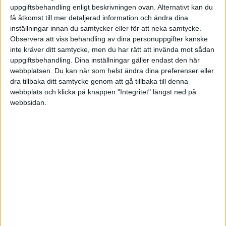
uppgiftsbehandling enligt beskrivningen ovan. Alternativt kan du
JULI 2026
KROATIEN
få åtkomst till mer detaljerad information och ändra dina
inställningar innan du samtycker eller för att neka samtycke.
SENASTE RESULTAT
Observera att viss behandling av dina personuppgifter kanske
MAROCKO
inte kräver ditt samtycke, men du har rätt att invända mot sådan
Sön 26/7
uppgiftsbehandling. Dina inställningar gäller endast den här
MEXIKO
webbplatsen. Du kan när som helst ändra dina preferenser eller
A. Bondar
3
3
0
dra tillbaka ditt samtycke genom att gå tillbaka till denna
webbplats och klicka på knappen "Integritet" längst ned på
MONACO
T. Korpatsch
6
6
2
webbsidan.
NYA ZEELAND
Lör 25/7
QATAR
M. Sherif
W.O.
1
0
0
T. Korpatsch
6
2
1
RUMÄNIEN
E. Avanesyan
6
6
6
1
SCHWEIZ
A. Bondar
7
4
7
2
SPANIEN
Fre 24/7