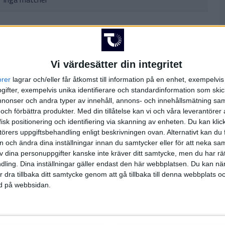
Vi värdesätter din integritet
orer
lagrar och/eller får åtkomst till information på en enhet, exempelvi
Inga matcher
ifter, exempelvis unika identifierare och standardinformation som skic
onser och andra typer av innehåll, annons- och innehållsmätning sam
 och förbättra produkter.
Med din tillåtelse kan vi och våra leverantöre
isk positionering och identifiering via skanning av enheten. Du kan klic
örers uppgiftsbehandling enligt beskrivningen ovan. Alternativt kan du f
Inga matcher
on och ändra dina inställningar innan du samtycker eller för att neka sa
av dina personuppgifter kanske inte kräver ditt samtycke, men du har rä
ling. Dina inställningar gäller endast den här webbplatsen. Du kan nä
r dra tillbaka ditt samtycke genom att gå tillbaka till denna webbplats 
sa hela TV-tablån
ned på webbsidan.