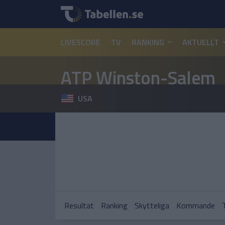
LIVESCORE
TV
RANKING
AKTUELLT
ATP Winston-Salem
USA
Resultat
Ranking
Skytteliga
Kommande