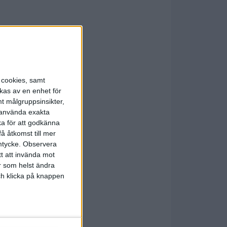
s cookies, samt
kas av en enhet för
t målgruppsinsikter,
r använda exakta
ka för att godkänna
å åtkomst till mer
mtycke.
Observera
tt att invända mot
r som helst ändra
och klicka på knappen