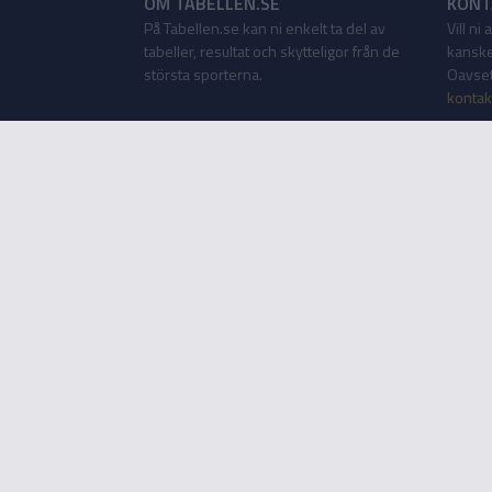
OM TABELLEN.SE
KONT
På Tabellen.se kan ni enkelt ta del av
Vill ni
tabeller, resultat och skytteligor från de
kanske
största sporterna.
Oavsett
kontak
Tabellen som app
Tabellen.se