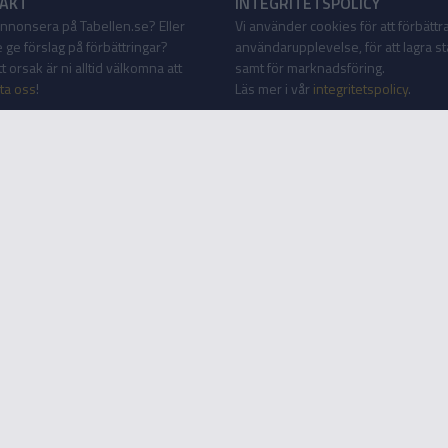
AKT
INTEGRITETSPOLICY
 annonsera på Tabellen.se? Eller
Vi använder cookies för att förbättr
 ge förslag på förbättringar?
användarupplevelse, för att lagra sta
 orsak är ni alltid välkomna att
samt för marknadsföring.
ta oss
!
Läs mer i vår
integritetspolicy
.