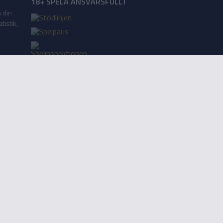
18+ SPELA ANSVARSFULLT
a din
tistik,
Lägg till på startskärm