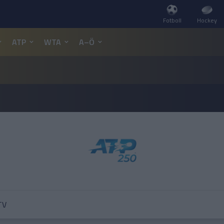
Fotboll
Hockey
ATP
WTA
A–Ö
TV