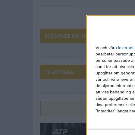
KOMMANDE MATCHER
Vi och våra
leverant
bearbetar personuppg
personanpassade ann
samt för att utveckla
TV-MATCHER
uppgifter om geograf
vår och våra leverant
detaljerad informati
att viss behandling 
sådan uppgiftsbehand
dina preferenser elle
Vi
"Integritet" längst 