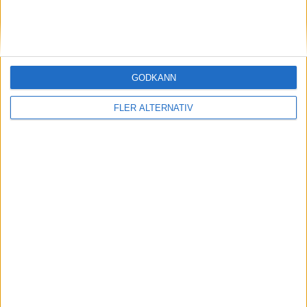
STORBRITANIEN
SVERIGE
GODKÄNN
SYDKOREA
FLER ALTERNATIV
TJECKIEN
TURKIET
TYSKLAND
UNGERN
USA
ÖSTERRIKE