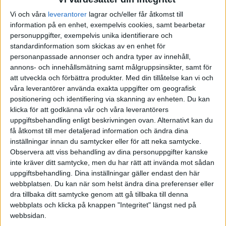
Vi och våra
leverantorer
lagrar och/eller får åtkomst till
AUGUSTI 2025
JUNI 2025
FÖRENADE ARABEMIRATEN
information på en enhet, exempelvis cookies, samt bearbetar
personuppgifter, exempelvis unika identifierare och
SEPTEMBER 2025
JULI 2025
FRANKRIKE
standardinformation som skickas av en enhet för
personanpassade annonser och andra typer av innehåll,
OKTOBER 2025
AUGUSTI 2025
GREKLAND
annons- och innehållsmätning samt målgruppsinsikter, samt för
att utveckla och förbättra produkter.
Med din tillåtelse kan vi och
våra leverantörer använda exakta uppgifter om geografisk
NOVEMBER 2025
SEPTEMBER 2025
HOLLAND
positionering och identifiering via skanning av enheten. Du kan
klicka för att godkänna vår och våra leverantörers
FEBRUARI 2026
OKTOBER 2025
INTERNATIONELLT
uppgiftsbehandling enligt beskrivningen ovan. Alternativt kan du
få åtkomst till mer detaljerad information och ändra dina
inställningar innan du samtycker eller för att neka samtycke.
MARS 2026
NOVEMBER 2025
ITALIEN
Observera att viss behandling av dina personuppgifter kanske
inte kräver ditt samtycke, men du har rätt att invända mot sådan
MAJ 2026
FEBRUARI 2026
JAPAN
uppgiftsbehandling. Dina inställningar gäller endast den här
webbplatsen. Du kan när som helst ändra dina preferenser eller
MARS 2026
KANADA
dra tillbaka ditt samtycke genom att gå tillbaka till denna
webbplats och klicka på knappen "Integritet" längst ned på
webbsidan.
MAJ 2026
KINA