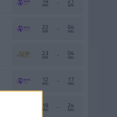
14
21
–
APR
APR
22
04
–
APR
MAJ
23
04
–
APR
MAJ
12
17
–
MAJ
MAJ
18
24
–
MAJ
MAJ