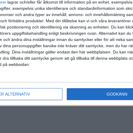
orer
lagrar och/eller får åtkomst till information på en enhet, exempelvi
ifter, exempelvis unika identifierare och standardinformation som skic
onser och andra typer av innehåll, annons- och innehållsmätning sam
 och förbättra produkter.
Med din tillåtelse kan vi och våra leverantöre
isk positionering och identifiering via skanning av enheten. Du kan klic
örers uppgiftsbehandling enligt beskrivningen ovan. Alternativt kan du f
on och ändra dina inställningar innan du samtycker eller för att neka sa
av dina personuppgifter kanske inte kräver ditt samtycke, men du har rä
ling. Dina inställningar gäller endast den här webbplatsen. Du kan nä
r dra tillbaka ditt samtycke genom att gå tillbaka till denna webbplats 
ned på webbsidan.
ER ALTERNATIV
GODKÄNN