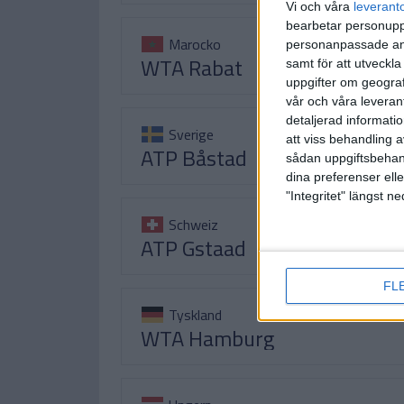
Vi och våra
leverant
bearbetar personuppg
Marocko
personanpassade ann
WTA Rabat
samt för att utveckla
uppgifter om geograf
vår och våra leverant
detaljerad informati
Sverige
att viss behandling 
ATP Båstad
sådan uppgiftsbehand
dina preferenser elle
"Integritet" längst 
Schweiz
ATP Gstaad
FL
Tyskland
WTA Hamburg