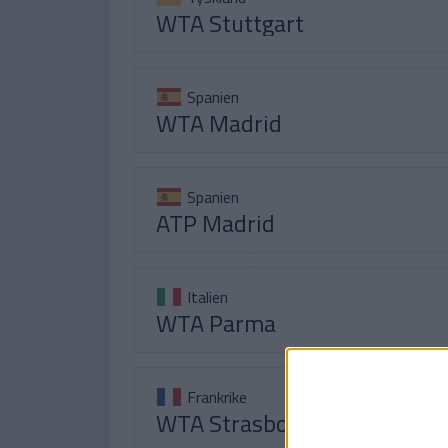
WTA Stuttgart
Spanien
WTA Madrid
Spanien
ATP Madrid
Italien
WTA Parma
Frankrike
WTA Strasbourg