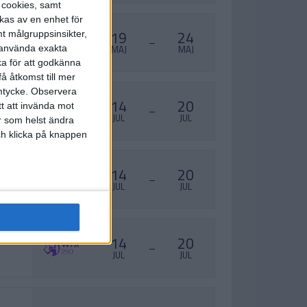
s cookies, samt
kas av en enhet för
19
24
t målgruppsinsikter,
–
r använda exakta
MAJ
MAJ
ka för att godkänna
å åtkomst till mer
mtycke.
Observera
14
20
tt att invända mot
–
JUL
JUL
r som helst ändra
och klicka på knappen
14
20
–
JUL
JUL
14
20
–
JUL
JUL