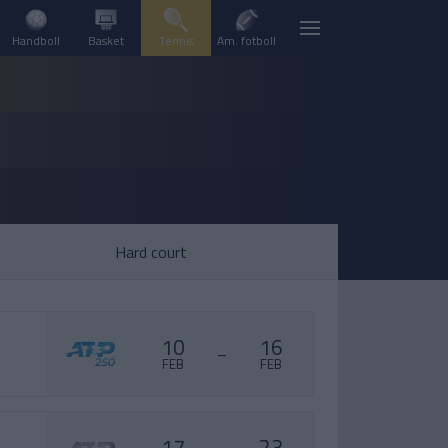
Handboll
Basket
Tennis
Am. fotboll
Hard court
10
16
–
FEB
FEB
17
23