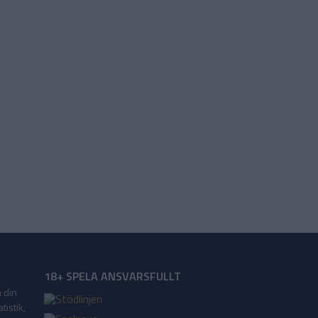
18+ SPELA ANSVARSFULLT
a din
tistik,