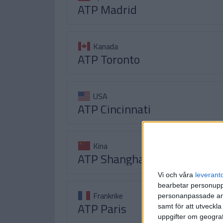
ATP Madrid
Kanada
ATP Toronto
USA
ATP Cincinnati
Kina
ATP Shanghai
Vi och våra
leverant
bearbetar personuppg
Frankrike
personanpassade ann
ATP Paris
samt för att utveckla
uppgifter om geograf