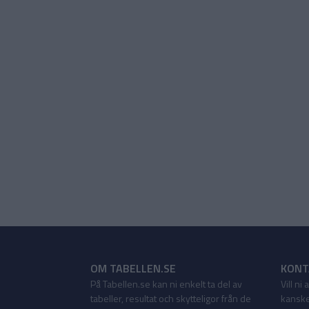
OM TABELLEN.SE
KONT
På Tabellen.se kan ni enkelt ta del av
Vill ni
tabeller, resultat och skytteligor från de
kanske