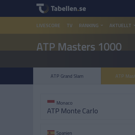
LIVESCORE
TV
RANKING
AKTUELLT
ATP Masters 1000
ATP Grand Slam
ATP Mast
Monaco
ATP Monte Carlo
Spanien