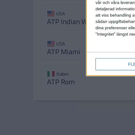
vår och våra leverant
detaljerad informati
USA
att viss behandling 
ATP Indian Wells
sådan uppgiftsbehand
dina preferenser elle
"Integritet" längst 
USA
ATP Miami
FL
Italien
ATP Rom