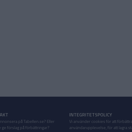
AKT
INTEGRITETSPOLICY
 annonsera på Tabellen.se? Eller
Vi använder cookies för att förbättr
 ge förslag på förbättringar?
användarupplevelse, för att lagra sta