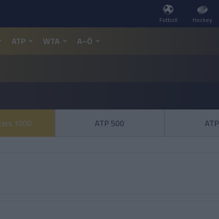
Fotboll
Hockey
ATP
WTA
A–Ö
ers 1000
ATP 500
ATP