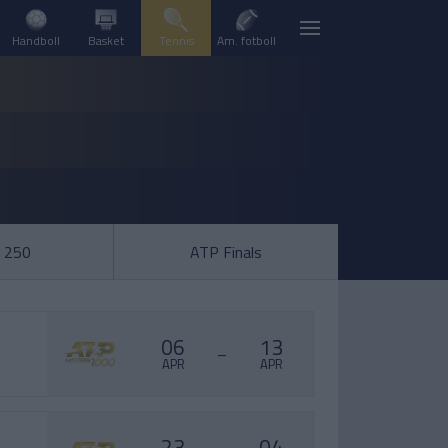
Handboll
Basket
Tennis
Am. fotboll
 250
ATP Finals
06
13
–
APR
APR
23
04