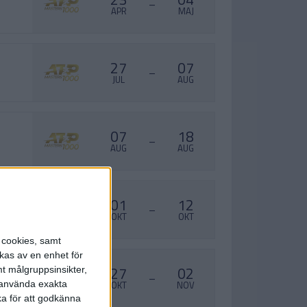
–
APR
MAJ
27
07
–
JUL
AUG
07
18
–
AUG
AUG
01
12
–
OKT
OKT
s cookies, samt
kas av en enhet för
27
02
t målgruppsinsikter,
–
r använda exakta
OKT
NOV
ka för att godkänna