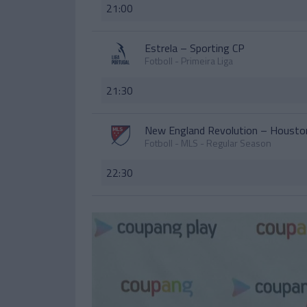
21:00
Estrela
–
Sporting CP
Fotboll - Primeira Liga
21:30
New England Revolution
–
Housto
Fotboll - MLS - Regular Season
22:30