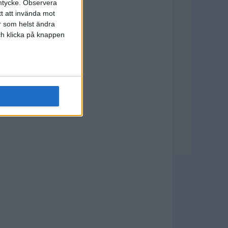
mtycke.
Observera
tt att invända mot
r som helst ändra
och klicka på knappen