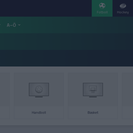
Fotboll
Hockey
A–Ö
Handboll
Basket