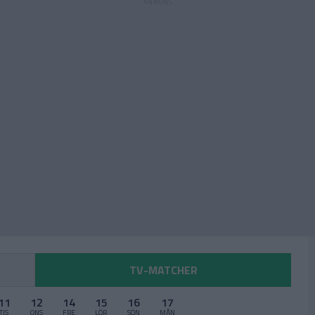
TV-MATCHER
11
12
14
15
16
17
TIS
ONS
FRE
LÖR
SÖN
MÅN