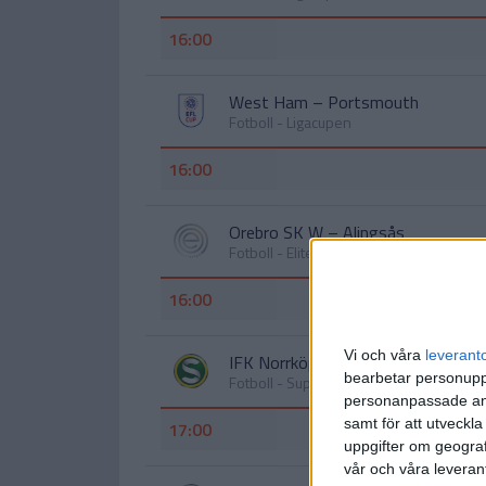
16:00
West Ham
–
Portsmouth
Fotboll - Ligacupen
16:00
Orebro SK W
–
Alingsås
Fotboll - Elitettan
16:00
Vi och våra
leverant
IFK Norrköping
–
Brage
bearbetar personuppg
Fotboll - Superettan
personanpassade ann
samt för att utveckla
17:00
uppgifter om geograf
vår och våra leverant