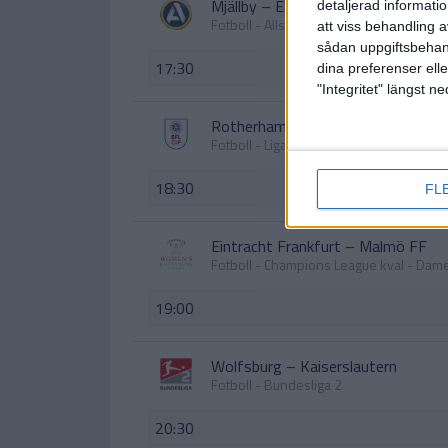
Mjällby
–
Elfsborg
detaljerad informati
Fotboll - Allsvenskan
att viss behandling 
sådan uppgiftsbehand
17:30
dina preferenser elle
"Integritet" längst 
Rotherham
–
West Brom
Fotboll - Ligacupen
18:30
FL
Eintracht Frankfurt
–
Malmö FF
Fotboll - Champions League kval - Dam
19:00
Wolfsburg
–
Kaiserslautern
Fotboll - Bundesliga 2
20:30