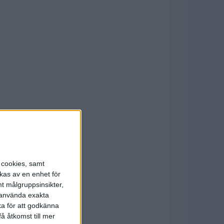
s cookies, samt
kas av en enhet för
t målgruppsinsikter,
r använda exakta
ka för att godkänna
å åtkomst till mer