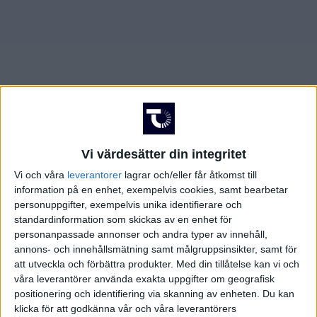
FRANKRIKE
Damallsvenskan
Superettan
GREKLAND
HOLLAND
Damallsvenskan
Superettan
INTERNATIONELLT
Vi värdesätter din integritet
ITALIEN
Vi och våra
leverantorer
lagrar och/eller får åtkomst till
information på en enhet, exempelvis cookies, samt bearbetar
KINA
personuppgifter, exempelvis unika identifierare och
Champions League
Elitettan
standardinformation som skickas av en enhet för
personanpassade annonser och andra typer av innehåll,
KROATIEN
annons- och innehållsmätning samt målgruppsinsikter, samt för
att utveckla och förbättra produkter.
Med din tillåtelse kan vi och
NORGE
våra leverantörer använda exakta uppgifter om geografisk
Division 1 Södra
Premier League
positionering och identifiering via skanning av enheten. Du kan
OLYMPISKA SPELEN
klicka för att godkänna vår och våra leverantörers