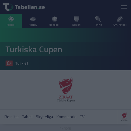
Fotboll
Hockey
Handboll
Basket
Tennis
Am. fotboll
LIVESCORE
Turkiska Cupen
TV
ARGENTINA
Turkiet
POPULÄRT
BELGIEN
Division 2 Norrland – Uppflyttningsserien
VM Herrar – Slutspel
SVERIGE
BRASILIEN
A–Ö
DANMARK
Allsvenskan
Allsvenskan
ENGLAND
Resultat
Tabell
Skytteliga
Kommande
TV
FINLAND