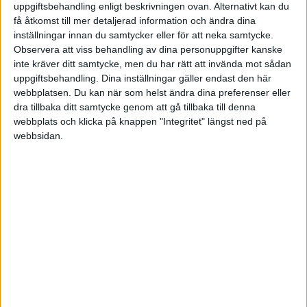
uppgiftsbehandling enligt beskrivningen ovan. Alternativt kan du
få åtkomst till mer detaljerad information och ändra dina
POLEN
inställningar innan du samtycker eller för att neka samtycke.
SENASTE RESULTAT
Observera att viss behandling av dina personuppgifter kanske
PORTUGAL
Division 1 Norra
La Liga
inte kräver ditt samtycke, men du har rätt att invända mot sådan
Tor 5/3
uppgiftsbehandling. Dina inställningar gäller endast den här
SCHWEIZ
webbplatsen. Du kan när som helst ändra dina preferenser eller
dra tillbaka ditt samtycke genom att gå tillbaka till denna
1-3
webbplats och klicka på knappen "Integritet" längst ned på
SERBIEN
Aliaga
Genclerbirligi
webbsidan.
Division 2 – Södra Götaland
Serie A
0-2
SKOTTLAND
Antalyaspor
Samsunspor
SPANIEN
0-0
Bodrumspor
Igdir FK
Division 2 – Västra Götaland
Bundesliga
SVERIGE
0-1
Eyupspor
Konyaspor
TURKIET
Ons 4/3
TYSKLAND