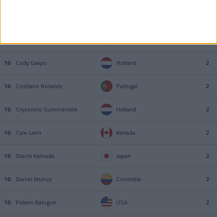
16
Anthony Elanga
Sverige
2
16
Ayase Ueda
Japan
2
16
Cody Gakpo
Holland
2
16
Cristiano Ronaldo
Portugal
2
16
Crysencio Summerville
Holland
2
16
Cyle Larin
Kanada
2
16
Daichi Kamada
Japan
2
16
Daniel Munoz
Colombia
2
16
Folarin Balogun
USA
2