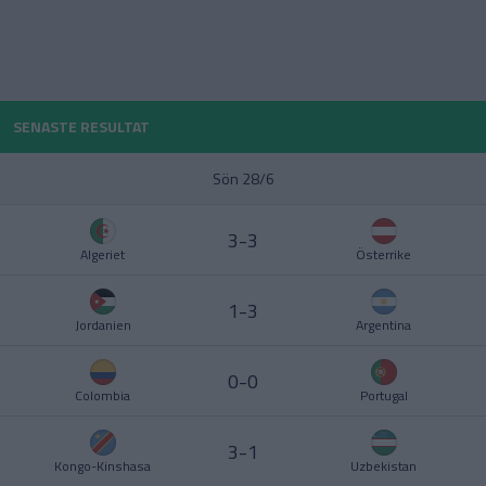
POLEN
PORTUGAL
Division 1 Norra
La Liga
SENASTE RESULTAT
SCHWEIZ
Sön 28/6
SERBIEN
Division 2 – Södra Götaland
Serie A
3-3
Algeriet
Österrike
SKOTTLAND
1-3
SPANIEN
Jordanien
Argentina
Division 2 – Västra Götaland
Bundesliga
SVERIGE
0-0
Colombia
Portugal
TURKIET
3-1
Kongo-Kinshasa
Uzbekistan
TYSKLAND