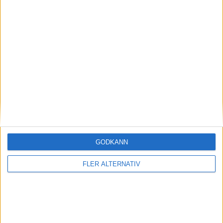
GRUPP I
Uppdaterad 2026-06-28 06:12
#
Lag
S
V
O
F
+/-
P
GODKÄNN
1
Frankrike
3
3
0
0
10-2
9
FLER ALTERNATIV
2
Norge
3
2
0
1
8-7
6
3
Senegal
3
1
0
2
8-6
3