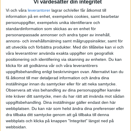
Vi värdesätter din integritet
1
Mexiko
3
3
0
0
6-0
9
Vi och våra
leverantorer
lagrar och/eller får åtkomst till
information på en enhet, exempelvis cookies, samt bearbetar
2
Sydafrika
3
1
1
1
2-3
4
personuppgifter, exempelvis unika identifierare och
standardinformation som skickas av en enhet för
3
Sydkorea
3
1
0
2
2-3
3
personanpassade annonser och andra typer av innehåll,
annons- och innehållsmätning samt målgruppsinsikter, samt för
4
Tjeckien
3
0
1
2
2-6
1
att utveckla och förbättra produkter.
Med din tillåtelse kan vi och
våra leverantörer använda exakta uppgifter om geografisk
positionering och identifiering via skanning av enheten. Du kan
Kvalificerad för 16-delsfinal
klicka för att godkänna vår och våra leverantörers
uppgiftsbehandling enligt beskrivningen ovan. Alternativt kan du
Ranking av bästa 3a
få åtkomst till mer detaljerad information och ändra dina
inställningar innan du samtycker eller för att neka samtycke.
Observera att viss behandling av dina personuppgifter kanske
GRUPP B
Uppdaterad 2026-06-28 06:12
inte kräver ditt samtycke, men du har rätt att invända mot sådan
uppgiftsbehandling. Dina inställningar gäller endast den här
#
Lag
S
V
O
F
+/-
P
webbplatsen. Du kan när som helst ändra dina preferenser eller
dra tillbaka ditt samtycke genom att gå tillbaka till denna
webbplats och klicka på knappen "Integritet" längst ned på
1
Schweiz
3
2
1
0
7-3
7
webbsidan.