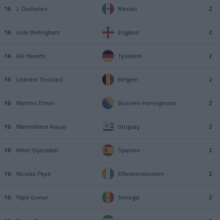
16
J. Quiñones
Mexiko
2
16
Jude Bellingham
England
2
16
Kai Havertz
Tyskland
2
16
Leandro Trossard
Belgien
2
16
Mahmic Ermin
Bosnien-Hercegovina
2
16
Maximiliano Araujo
Uruguay
2
16
Mikel Oyarzabal
Spanien
2
16
Nicolas Pepe
Elfenbenskusten
2
16
Pape Gueye
Senegal
2