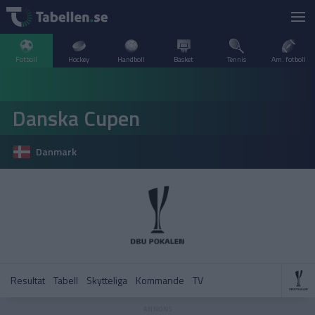
Fotboll
Hockey
Handboll
Basket
Tennis
Am. fotboll
LIVESCORE
Danska Cupen
TV
ARGENTINA
Danmark
POPULÄRT
BELGIEN
Division 2 Norrland – Uppflyttningsserien
VM Herrar – Slutspel
SVERIGE
BRASILIEN
A–Ö
DANMARK
Allsvenskan
Allsvenskan
ENGLAND
Resultat
Tabell
Skytteliga
Kommande
TV
FINLAND