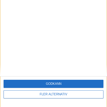
Frederiksholm
Tarnby FF
18:00
Vaerlose
Saby
Ons 12/8
18:00
Foroyar
Horsholm-Usserod
Visa fler matcher
GODKÄNN
FLER ALTERNATIV