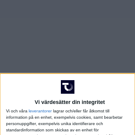
FRANKRIKE
Damallsvenskan
Superettan
GREKLAND
HOLLAND
Damallsvenskan
Superettan
INTERNATIONELLT
ITALIEN
KINA
Champions League
Elitettan
KROATIEN
Vi värdesätter din integritet
Vi och våra
leverantorer
lagrar och/eller får åtkomst till
NORGE
information på en enhet, exempelvis cookies, samt bearbetar
personuppgifter, exempelvis unika identifierare och
Division 1 Södra
Premier League
OLYMPISKA SPELEN
standardinformation som skickas av en enhet för