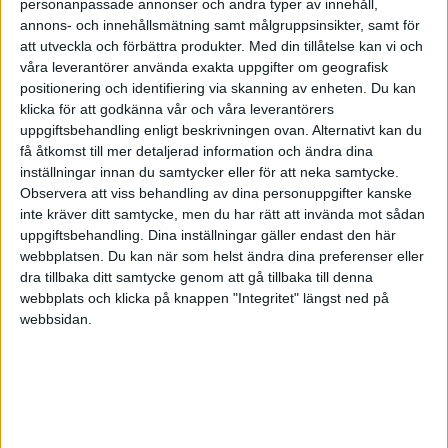
personanpassade annonser och andra typer av innehåll,
annons- och innehållsmätning samt målgruppsinsikter, samt för
POLEN
att utveckla och förbättra produkter.
Med din tillåtelse kan vi och
SENASTE RESULTAT
våra leverantörer använda exakta uppgifter om geografisk
PORTUGAL
Division 1 Norra
La Liga
positionering och identifiering via skanning av enheten. Du kan
klicka för att godkänna vår och våra leverantörers
Tor 6/8
uppgiftsbehandling enligt beskrivningen ovan. Alternativt kan du
SCHWEIZ
få åtkomst till mer detaljerad information och ändra dina
1-3
inställningar innan du samtycker eller för att neka samtycke.
SERBIEN
Aalborg KFUM
Fuglebakken
Observera att viss behandling av dina personuppgifter kanske
Division 2 – Södra Götaland
Serie A
inte kräver ditt samtycke, men du har rätt att invända mot sådan
0-2
SKOTTLAND
uppgiftsbehandling. Dina inställningar gäller endast den här
Aabenraa
Saedding/Guldager
webbplatsen. Du kan när som helst ändra dina preferenser eller
dra tillbaka ditt samtycke genom att gå tillbaka till denna
SPANIEN
0-6
webbplats och klicka på knappen "Integritet" längst ned på
Bogense
Esbjerg
webbsidan.
Division 2 – Västra Götaland
Bundesliga
SVERIGE
1-7
Brondby Strand
Espergaerde
TURKIET
0-1
TYSKLAND
Kjellerup
Bronderslev