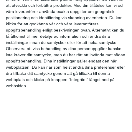
Division 2 – Norra Götaland
Ligue 1
4
Peru
3
0
1
2
0-3
1
att utveckla och förbättra produkter.
Med din tillåtelse kan vi och
UKRAINA
våra leverantörer använda exakta uppgifter om geografisk
positionering och identifiering via skanning av enheten. Du kan
Kvalificerad för kvartsfinal
klicka för att godkänna vår och våra leverantörers
USA
uppgiftsbehandling enligt beskrivningen ovan. Alternativt kan du
få åtkomst till mer detaljerad information och ändra dina
Division 2 – Södra Svealand
Europa League
ÖSTERRIKE
GRUPP B
inställningar innan du samtycker eller för att neka samtycke.
Uppdaterad 2024-07-03 05:06
Observera att viss behandling av dina personuppgifter kanske
inte kräver ditt samtycke, men du har rätt att invända mot sådan
#
Lag
S
V
O
F
+/-
P
uppgiftsbehandling. Dina inställningar gäller endast den här
webbplatsen. Du kan när som helst ändra dina preferenser eller
1
Venezuela
3
3
0
0
6-1
9
dra tillbaka ditt samtycke genom att gå tillbaka till denna
Division 2 – Norra Svealand
Europa Conference League
webbplats och klicka på knappen "Integritet" längst ned på
2
Ecuador
3
1
1
1
4-3
4
webbsidan.
3
Mexiko
3
1
1
1
1-1
4
Division 2 – Norrland
4
Jamaica
3
0
0
3
1-7
0
Kvalificerad för kvartsfinal