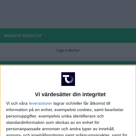
POLEN
PORTUGAL
Division 1 Norra
La Liga
SENASTE RESULTAT
SCHWEIZ
Inga matcher
SERBIEN
Division 2 – Södra Götaland
Serie A
GRUPP A
Uppdaterad 2024-07-03 05:06
SKOTTLAND
#
Lag
S
V
O
F
+/-
P
SPANIEN
Vi värdesätter din integritet
1
Argentina
3
3
0
0
5-0
9
Division 2 – Västra Götaland
Bundesliga
SVERIGE
Vi och våra
leverantorer
lagrar och/eller får åtkomst till
information på en enhet, exempelvis cookies, samt bearbetar
2
Kanada
3
1
1
1
1-2
4
personuppgifter, exempelvis unika identifierare och
TURKIET
standardinformation som skickas av en enhet för
3
Chile
3
0
2
1
0-1
2
personanpassade annonser och andra typer av innehåll,
TYSKLAND
annons- och innehållsmätning samt målgruppsinsikter, samt för