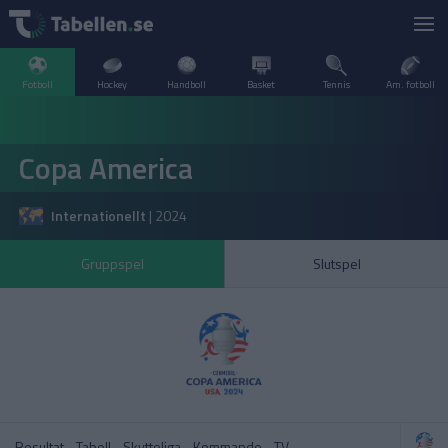
Fotboll
Hockey
Handboll
Basket
Tennis
Am. fotboll
LIVESCORE
Copa America
TV
ARGENTINA
Internationellt
|
2024
POPULÄRT
BELGIEN
Division 2 Norrland – Uppflyttningsserien
VM Herrar – Slutspel
Gruppspel
Slutspel
SVERIGE
BRASILIEN
A–Ö
DANMARK
Allsvenskan
Allsvenskan
ENGLAND
FINLAND
Resultat
Tabell
Skytteliga
Kommande
TV