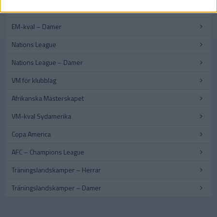
EM-kval – Herrar
EM-kval – Damer
Nations League
Nations League – Damer
VM för klubblag
Afrikanska Mästerskapet
VM-kval Sydamerika
Copa America
AFC – Champions League
Träningslandskamper – Herrar
Träningslandskamper – Damer