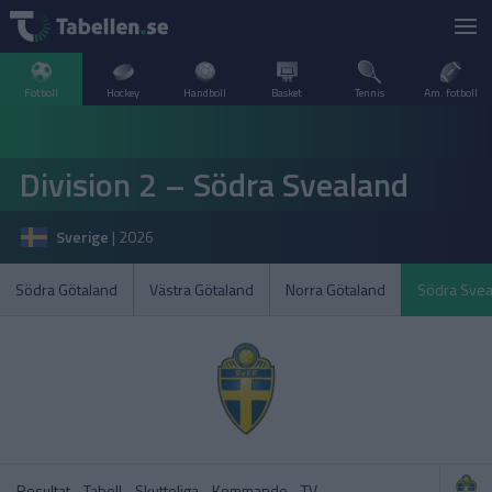
Fotboll
Hockey
Handboll
Basket
Tennis
Am. fotboll
LIVESCORE
Division 2 – Södra Svealand
TV
ARGENTINA
Sverige
|
2026
POPULÄRT
BELGIEN
Division 2 Norrland – Uppflyttningsserien
VM Herrar – Slutspel
Södra Götaland
Västra Götaland
Norra Götaland
Södra Svea
SVERIGE
BRASILIEN
A–Ö
DANMARK
Allsvenskan
Allsvenskan
ENGLAND
FINLAND
Resultat
Tabell
Skytteliga
Kommande
TV