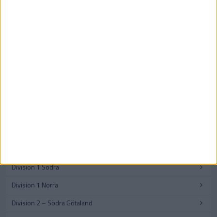
SVERIGE
Division 2 Norrland – Uppflyttningsserien
Allsvenskan
Damallsvenskan
Superettan
Elitettan
Division 1 Södra
Division 1 Norra
Division 2 – Södra Götaland