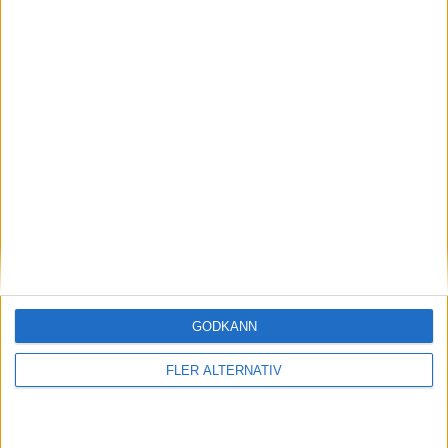
KOMMANDE MATCHER
Imorgon 8/8
13:00
Örebro Syrianska
Forward
13:00
Haninge
Farsta
GODKÄNN
FLER ALTERNATIV
13:00
Karlslund
Smedby
16:00