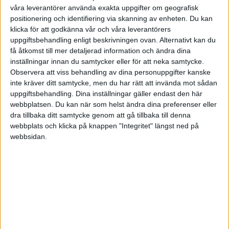
Division 2 – Norra Götaland
Ligue 1
4-1
våra leverantörer använda exakta uppgifter om geografisk
Syrianska
IF Eker Örebro
UKRAINA
positionering och identifiering via skanning av enheten. Du kan
klicka för att godkänna vår och våra leverantörers
2-0
uppgiftsbehandling enligt beskrivningen ovan. Alternativt kan du
USA
Smedby
Örebro Syrianska
få åtkomst till mer detaljerad information och ändra dina
inställningar innan du samtycker eller för att neka samtycke.
Division 2 – Södra Svealand
Europa League
ÖSTERRIKE
1-1
Observera att viss behandling av dina personuppgifter kanske
Nacka FC
Lindo FF
inte kräver ditt samtycke, men du har rätt att invända mot sådan
uppgiftsbehandling. Dina inställningar gäller endast den här
Fre 31/7
webbplatsen. Du kan när som helst ändra dina preferenser eller
dra tillbaka ditt samtycke genom att gå tillbaka till denna
webbplats och klicka på knappen "Integritet" längst ned på
Division 2 – Norra Svealand
Europa Conference League
1-1
webbsidan.
Farsta
Ragsved
Sön 28/6
2-2
Division 2 – Norrland
Karlslund
Fittja
3-0