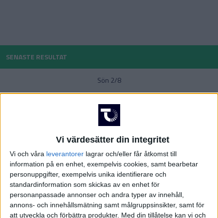
POLEN
PORTUGAL
Division 1 Norra
La Liga
SENASTE RESULTAT
SCHWEIZ
Sön 2/8
SERBIEN
Division 2 – Södra Götaland
Serie A
4-2
Sleipner
Karlslund
SKOTTLAND
0-0
SPANIEN
Vi värdesätter din integritet
Forward
Nyköping
Vi och våra
leverantorer
lagrar och/eller får åtkomst till
Division 2 – Västra Götaland
Bundesliga
SVERIGE
information på en enhet, exempelvis cookies, samt bearbetar
0-2
personuppgifter, exempelvis unika identifierare och
Fittja
Haninge
standardinformation som skickas av en enhet för
TURKIET
personanpassade annonser och andra typer av innehåll,
Lör 1/8
annons- och innehållsmätning samt målgruppsinsikter, samt för
TYSKLAND
att utveckla och förbättra produkter.
Med din tillåtelse kan vi och