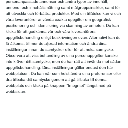
3-3
personanpassade annonser och andra typer av innehåll,
Hannover
Nurnberg
annons- och innehållsmätning samt målgruppsinsikter, samt för
Svenska Cupen – Herrar
att utveckla och förbättra produkter.
Med din tillåtelse kan vi och
våra leverantörer använda exakta uppgifter om geografisk
Visa fler matcher
positionering och identifiering via skanning av enheten. Du kan
klicka för att godkänna vår och våra leverantörers
uppgiftsbehandling enligt beskrivningen ovan. Alternativt kan du
få åtkomst till mer detaljerad information och ändra dina
Svenska Cupen – Damer
inställningar innan du samtycker eller för att neka samtycke.
Observera att viss behandling av dina personuppgifter kanske
inte kräver ditt samtycke, men du har rätt att invända mot sådan
uppgiftsbehandling. Dina inställningar gäller endast den här
webbplatsen. Du kan när som helst ändra dina preferenser eller
dra tillbaka ditt samtycke genom att gå tillbaka till denna
webbplats och klicka på knappen "Integritet" längst ned på
webbsidan.
TABELL
Uppdaterad idag 15:20