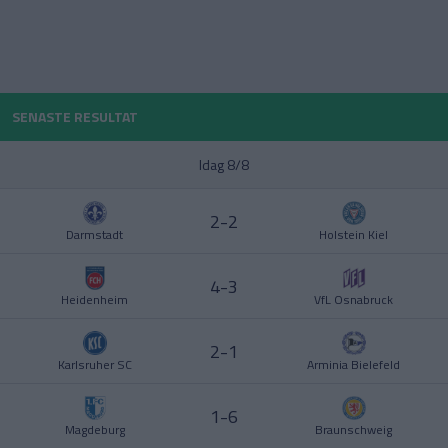
POLEN
PORTUGAL
Division 1 Norra
La Liga
SENASTE RESULTAT
SCHWEIZ
Idag 8/8
SERBIEN
Division 2 – Södra Götaland
Serie A
2-2
Darmstadt
Holstein Kiel
SKOTTLAND
4-3
SPANIEN
Heidenheim
VfL Osnabruck
Division 2 – Västra Götaland
Bundesliga
SVERIGE
2-1
Karlsruher SC
Arminia Bielefeld
TURKIET
1-6
Magdeburg
Braunschweig
TYSKLAND