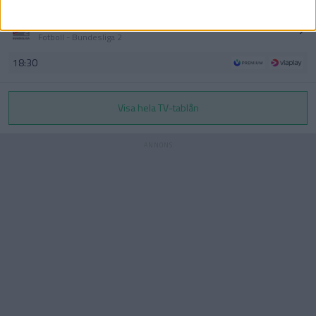
Braunschweig
–
Bochum
Fotboll - Bundesliga 2
18:30
Visa hela TV-tablån