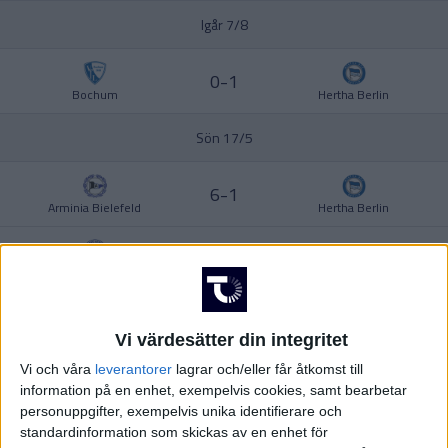
Division 2 – Norra Götaland
Ligue 1
Igår 7/8
UKRAINA
0-1
USA
Bochum
Hertha Berlin
Division 2 – Södra Svealand
Europa League
Sön 17/5
ÖSTERRIKE
6-1
Arminia Bielefeld
Hertha Berlin
Division 2 – Norra Svealand
Europa Conference League
0-2
Darmstadt
Paderborn
3-0
Elversberg
Preussen Munster
Vi värdesätter din integritet
Vi och våra
leverantorer
lagrar och/eller får åtkomst till
Division 2 – Norrland
3-0
information på en enhet, exempelvis cookies, samt bearbetar
Greuther Furth
Dusseldorf
personuppgifter, exempelvis unika identifierare och
standardinformation som skickas av en enhet för