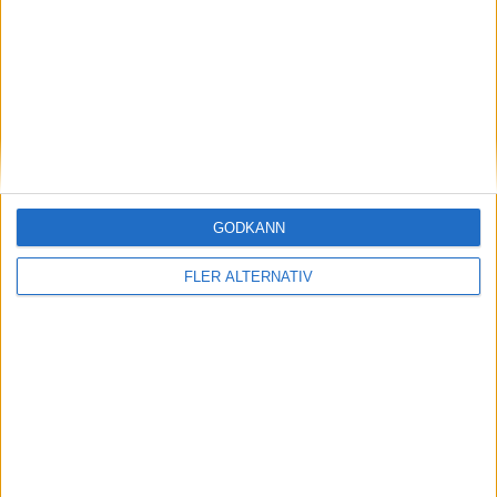
29
E. Amenyido
PreuYen Munster
6
29
Edin Dzeko
FC Schalke 04
6
29
J. Lemmer
Dynamo Dresden
6
29
L. Ben Farhat
Karlsruher SC
6
GODKÄNN
29
M. Maglica
Darmstadt 98
6
FLER ALTERNATIV
29
M. Winkler
Hertha BSC
6
29
Ntusu Mokwa
Elversberg
6
29
O. Batista Meier
PreuYen Munster
6
29
S. Fukuda
Karlsruher SC
6