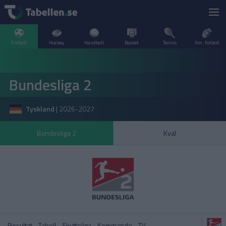
Fotboll
Hockey
Handboll
Basket
Tennis
Am. fotboll
LIVESCORE
Bundesliga 2
TV
ARGENTINA
Tyskland
|
2026-2027
POPULÄRT
BELGIEN
Division 2 Norrland – Uppflyttningsserien
VM Herrar – Slutspel
Bundesliga 2
Kval
SVERIGE
BRASILIEN
A–Ö
DANMARK
Allsvenskan
Allsvenskan
ENGLAND
FINLAND
Resultat
Tabell
Skytteliga
Kommande
TV