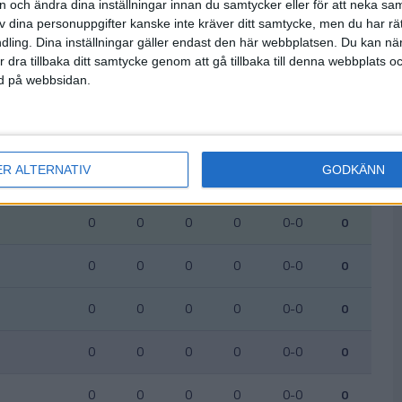
on och ändra dina inställningar innan du samtycker eller för att neka sa
Uppdaterad idag 03:25
av dina personuppgifter kanske inte kräver ditt samtycke, men du har rä
ling. Dina inställningar gäller endast den här webbplatsen. Du kan nä
S
V
O
F
+/-
P
r dra tillbaka ditt samtycke genom att gå tillbaka till denna webbplats 
ned på webbsidan.
0
0
0
0
0-0
0
0
0
0
0
0-0
0
ER ALTERNATIV
GODKÄNN
0
0
0
0
0-0
0
0
0
0
0
0-0
0
0
0
0
0
0-0
0
0
0
0
0
0-0
0
0
0
0
0
0-0
0
0
0
0
0
0-0
0