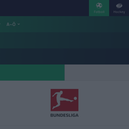
Fotboll
Hockey
A–Ö