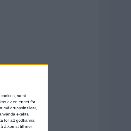
s cookies, samt
kas av en enhet för
t målgruppsinsikter,
r använda exakta
ka för att godkänna
å åtkomst till mer