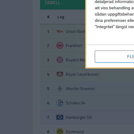
TABELL
detaljerad informati
att viss behandling 
sådan uppgiftsbehand
#
Lag
dina preferenser elle
"Integritet" längst 
1
Union Berlin
2
Frankfurt
FL
3
Bayern Munchen
4
Bayer Leverkusen
5
Werder Bremen
6
Schalke 04
7
Hamburger SV
8
Dortmund