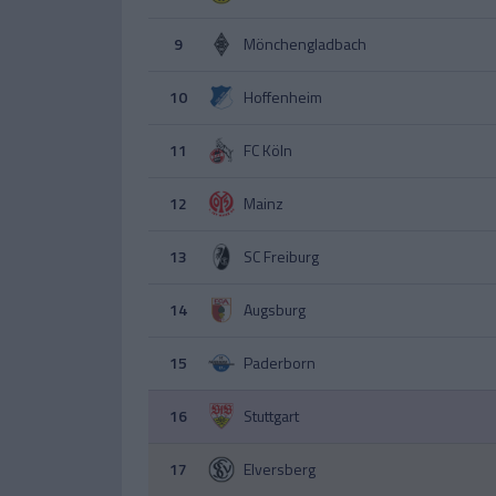
9
Mönchengladbach
10
Hoffenheim
11
FC Köln
12
Mainz
13
SC Freiburg
14
Augsburg
15
Paderborn
16
Stuttgart
17
Elversberg