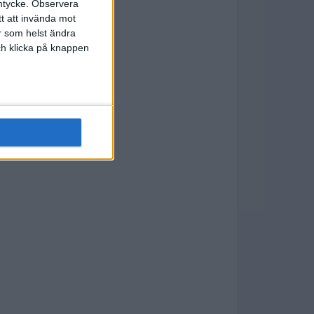
mtycke.
Observera
tt att invända mot
r som helst ändra
och klicka på knappen