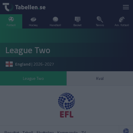
Fotboll
Hockey
Handboll
Basket
Tennis
Am. fotboll
LIVESCORE
League Two
TV
ARGENTINA
England
|
2026-2027
POPULÄRT
BELGIEN
Division 2 Norrland – Uppflyttningsserien
VM Herrar – Slutspel
League Two
Kval
SVERIGE
BRASILIEN
A–Ö
DANMARK
Allsvenskan
Allsvenskan
ENGLAND
FINLAND
Resultat
Tabell
Skytteliga
Kommande
TV