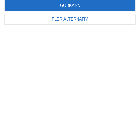
GODKÄNN
25
Lisbie Kyreece
Colchester
9
FLER ALTERNATIV
25
N. Mendez-Laing
Milton Keynes
9
25
S. Kaikai
Cambridge United
9
31
A. Cook
Grimsby T.
8
31
B. Thompson
Bromley
8
31
D. Markanday
Chesterfield
8
31
M. Fondop-Talum
Oldham Athletic
8
31
O. Palmer
Swindon T.
8
31
T. Naylor
Chesterfield
8