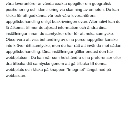
våra leverantörer använda exakta uppgifter om geografisk
positionering och identifiering via skanning av enheten. Du kan
Svenska Cupen – Herrar
klicka för att godkänna vår och våra leverantörers
uppgiftsbehandling enligt beskrivningen ovan. Alternativt kan du
få åtkomst till mer detaljerad information och ändra dina
inställningar innan du samtycker eller för att neka samtycke.
Observera att viss behandling av dina personuppgifter kanske
inte kräver ditt samtycke, men du har rätt att invända mot sådan
Svenska Cupen – Damer
uppgiftsbehandling. Dina inställningar gäller endast den här
webbplatsen. Du kan när som helst ändra dina preferenser eller
dra tillbaka ditt samtycke genom att gå tillbaka till denna
webbplats och klicka på knappen "Integritet" längst ned på
webbsidan.
TABELL
Uppdaterad idag 00:45
#
Lag
S
V
O
F
+/-
P
1
Rochdale
0
0
0
0
0-0
0