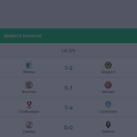
POLEN
PORTUGAL
Division 1 Norra
La Liga
SENASTE RESULTAT
SCHWEIZ
Lör 2/5
SERBIEN
Division 2 – Södra Götaland
Serie A
1-2
Barrow
Newport
SKOTTLAND
3-1
SPANIEN
Bromley
Walsall
Division 2 – Västra Götaland
Bundesliga
SVERIGE
1-4
Cheltenham
Colchester
TURKIET
0-0
Crawley
Salford
TYSKLAND