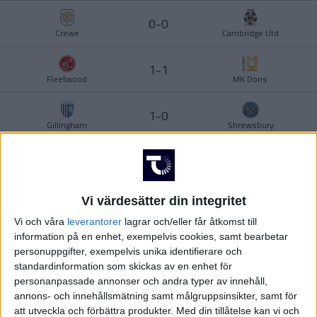
Division 2 – Norra Götaland
Ligue 1
0-0
UKRAINA
Crewe
Cambridge Utd
USA
1-1
Fleetwood
MK Dons
Division 2 – Södra Svealand
Europa League
ÖSTERRIKE
1-0
Gillingham
Shrewsbury
1-2
Harrogate
Barnet
Division 2 – Norra Svealand
Europa Conference League
Vi värdesätter din integritet
1-1
Notts Co
Bristol Rovers
Vi och våra
leverantorer
lagrar och/eller får åtkomst till
information på en enhet, exempelvis cookies, samt bearbetar
3-0
personuppgifter, exempelvis unika identifierare och
Oldham
Accrington
Division 2 – Norrland
standardinformation som skickas av en enhet för
personanpassade annonser och andra typer av innehåll,
annons- och innehållsmätning samt målgruppsinsikter, samt för
Visa fler matcher
att utveckla och förbättra produkter.
Med din tillåtelse kan vi och