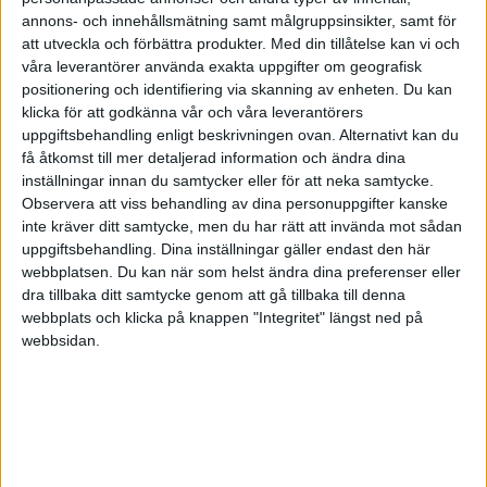
annons- och innehållsmätning samt målgruppsinsikter, samt för
att utveckla och förbättra produkter.
Med din tillåtelse kan vi och
Superettan – Herrar
NBA
våra leverantörer använda exakta uppgifter om geografisk
positionering och identifiering via skanning av enheten. Du kan
klicka för att godkänna vår och våra leverantörers
uppgiftsbehandling enligt beskrivningen ovan. Alternativt kan du
få åtkomst till mer detaljerad information och ändra dina
inställningar innan du samtycker eller för att neka samtycke.
Basketettan – Damer
Euroleague – Herrar
Observera att viss behandling av dina personuppgifter kanske
inte kräver ditt samtycke, men du har rätt att invända mot sådan
uppgiftsbehandling. Dina inställningar gäller endast den här
webbplatsen. Du kan när som helst ändra dina preferenser eller
dra tillbaka ditt samtycke genom att gå tillbaka till denna
Superettan – Herrar
webbplats och klicka på knappen "Integritet" längst ned på
webbsidan.
Inga matcher
Basketettan – Damer