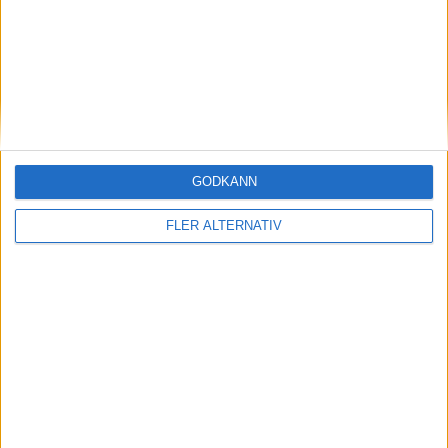
Spanska ligan
GODKÄNN
FLER ALTERNATIV