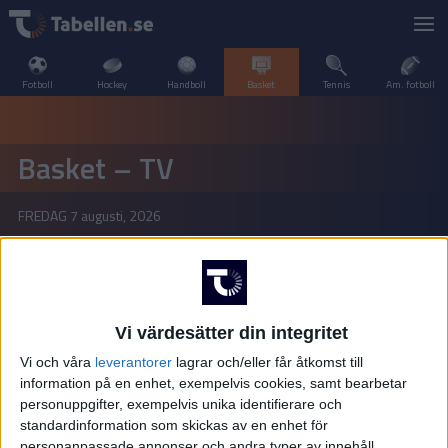
Fotboll
Hockey
Handboll
Basket
Tennis
Am. fotboll
LIVESCORE
Basket – TV
TV
INTERNATIONELLT
FREDAG
7 augusti, 2026
POPULÄRT
OLYMPISKA SPELEN
Basketligan – Herrar
Basketligan – Herrar
SVERIGE
LIVESCORE
TV-MATCHER
SPANIEN
A–Ö
SVERIGE
Vi värdesätter din integritet
Vi och våra
leverantorer
lagrar och/eller får åtkomst till
Basketligan – Damer
Basketligan – Damer
USA
information på en enhet, exempelvis cookies, samt bearbetar
personuppgifter, exempelvis unika identifierare och
standardinformation som skickas av en enhet för
personanpassade annonser och andra typer av innehåll,