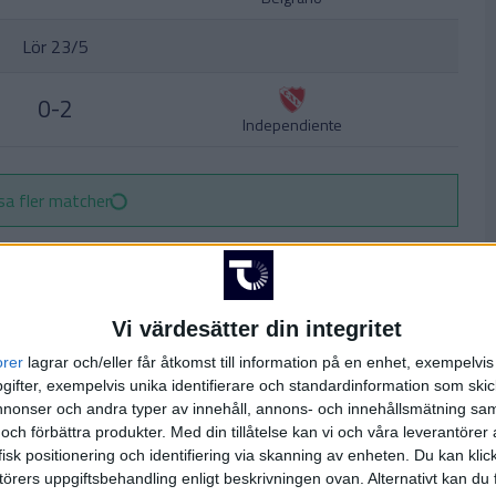
Lör 23/5
0-2
Independiente
sa fler matcher
Vi värdesätter din integritet
orer
lagrar och/eller får åtkomst till information på en enhet, exempelvi
ifter, exempelvis unika identifierare och standardinformation som skic
onser och andra typer av innehåll, annons- och innehållsmätning sam
 och förbättra produkter.
Med din tillåtelse kan vi och våra leverantöre
isk positionering och identifiering via skanning av enheten. Du kan klic
örers uppgiftsbehandling enligt beskrivningen ovan. Alternativt kan du f