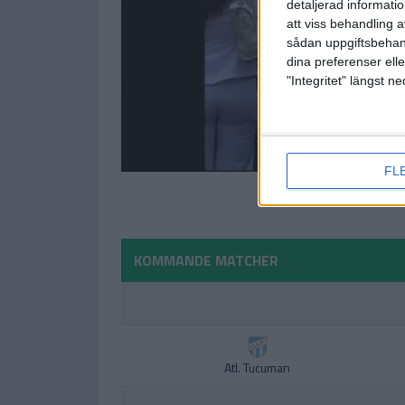
detaljerad informati
att viss behandling 
sådan uppgiftsbehand
dina preferenser elle
"Integritet" längst 
FL
KOMMANDE MATCHER
Atl. Tucuman