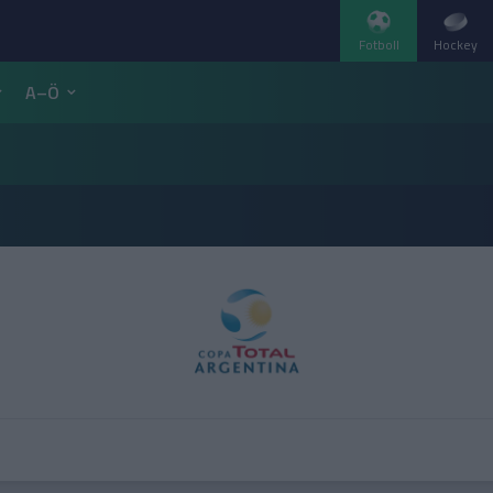
Fotboll
Hockey
A–Ö