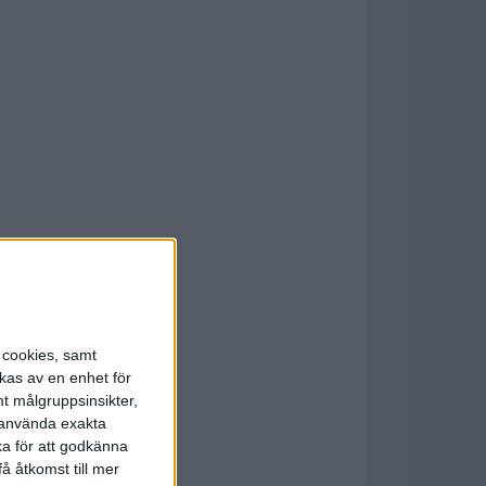
s cookies, samt
kas av en enhet för
t målgruppsinsikter,
r använda exakta
ka för att godkänna
å åtkomst till mer