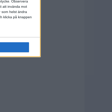
mtycke.
Observera
tt att invända mot
r som helst ändra
och klicka på knappen