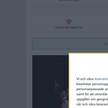
Union de Santa Fe
Vi
Vi och våra
leverant
bearbetar personuppg
personanpassade ann
samt för att utveckla
uppgifter om geograf
vår och våra leverant