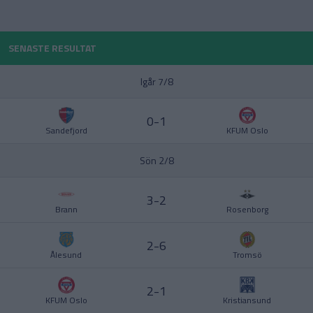
POLEN
SENASTE RESULTAT
PORTUGAL
Division 1 Norra
La Liga
Igår 7/8
SCHWEIZ
0-1
SERBIEN
Sandefjord
KFUM Oslo
Division 2 – Södra Götaland
Serie A
Sön 2/8
SKOTTLAND
3-2
SPANIEN
Brann
Rosenborg
Division 2 – Västra Götaland
Bundesliga
SVERIGE
2-6
Ålesund
Tromsö
TURKIET
2-1
KFUM Oslo
Kristiansund
TYSKLAND