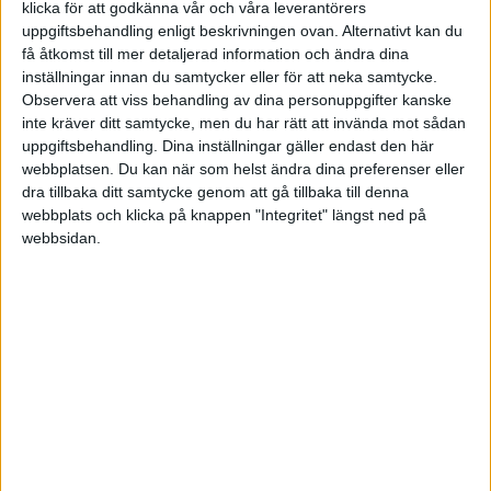
klicka för att godkänna vår och våra leverantörers
uppgiftsbehandling enligt beskrivningen ovan. Alternativt kan du
Svenska Cupen – Herrar
4-0
få åtkomst till mer detaljerad information och ändra dina
Rosenborg
Fredrikstad
inställningar innan du samtycker eller för att neka samtycke.
Observera att viss behandling av dina personuppgifter kanske
inte kräver ditt samtycke, men du har rätt att invända mot sådan
Visa fler matcher
uppgiftsbehandling. Dina inställningar gäller endast den här
webbplatsen. Du kan när som helst ändra dina preferenser eller
Svenska Cupen – Damer
dra tillbaka ditt samtycke genom att gå tillbaka till denna
webbplats och klicka på knappen "Integritet" längst ned på
webbsidan.