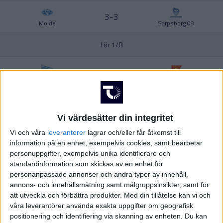
Division 2 – Norra Götaland
Ligue 1
3-3
UKRAINA
Molde
Sarpsborg 08
USA
Lör 1/8
Division 2 – Södra Svealand
Europa League
ÖSTERRIKE
0-3
Start
Viking
1-0
Fredrikstad
Sandefjord
Vi värdesätter din integritet
Division 2 – Norra Svealand
Europa Conference League
Fre 31/7
Vi och våra
leverantorer
lagrar och/eller får åtkomst till
information på en enhet, exempelvis cookies, samt bearbetar
personuppgifter, exempelvis unika identifierare och
4-0
standardinformation som skickas av en enhet för
Bodö/Glimt
Lilleström
personanpassade annonser och andra typer av innehåll,
annons- och innehållsmätning samt målgruppsinsikter, samt för
Division 2 – Norrland
0-3
att utveckla och förbättra produkter.
Med din tillåtelse kan vi och
Vålerengen
HamKam
våra leverantörer använda exakta uppgifter om geografisk
positionering och identifiering via skanning av enheten. Du kan
Mån 27/7