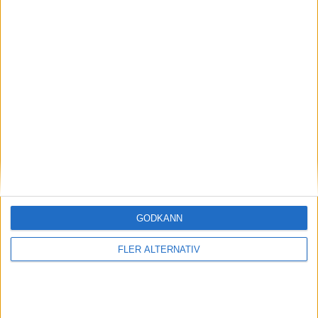
13
L. Alvheim
Start Kristiansand
4
13
T. Olsen
Lilleström
4
13
Z. Tripić
Viking
4
25
A. Potur
Ham Kam
3
25
Andreas Helmersen
Bodö/Glimt
3
25
Bard Finne
Brann Bergen
3
25
Cornelius Jesper
Start
3
GODKÄNN
FLER ALTERNATIV
25
E. Patoulidis
Sandefjord
3
25
Eggen Rasmus
KFUM Oslo
3