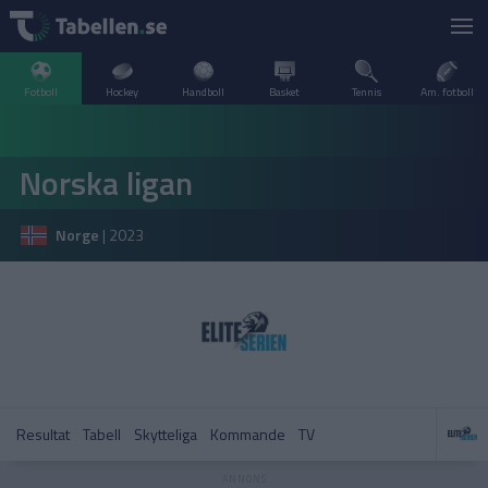
Fotboll
Hockey
Handboll
Basket
Tennis
Am. fotboll
LIVESCORE
Norska ligan
TV
ARGENTINA
Norge
|
2023
POPULÄRT
BELGIEN
Division 2 Norrland – Uppflyttningsserien
VM Herrar – Slutspel
SVERIGE
BRASILIEN
A–Ö
DANMARK
Allsvenskan
Allsvenskan
ENGLAND
Resultat
Tabell
Skytteliga
Kommande
TV
FINLAND