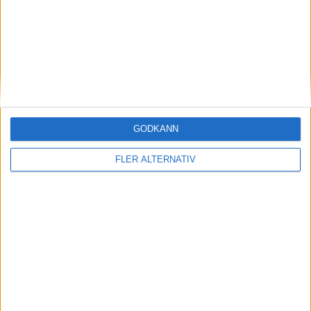
8
G. Kelly
Carlisle
9
8
J. Hmami
FC Halifax
9
8
W. Harris
FC Halifax
9
12
A. Abdulmalik
Boreham Wood
8
GODKÄNN
12
A. Newby
York City
8
FLER ALTERNATIV
12
K. McAllister
Forest Green
8
12
L. McCormick
Yeovil
8
12
L. Simper
Sutton
8
17
J. Stones
York City
7
17
J. Wakeling
Solihull Moors
7