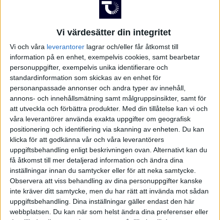
Division 2 – Norra Götaland
Ligue 1
UKRAINA
2-1
Eastleigh
Gateshead
Vi värdesätter din integritet
USA
Vi och våra
leverantorer
lagrar och/eller får åtkomst till
3-2
information på en enhet, exempelvis cookies, samt bearbetar
Forest Green
FC Halifax
Division 2 – Södra Svealand
Europa League
ÖSTERRIKE
personuppgifter, exempelvis unika identifierare och
standardinformation som skickas av en enhet för
5-2
personanpassade annonser och andra typer av innehåll,
Harrogate
Solihull Moors
annons- och innehållsmätning samt målgruppsinsikter, samt för
att utveckla och förbättra produkter.
Med din tillåtelse kan vi och
2-0
våra leverantörer använda exakta uppgifter om geografisk
Division 2 – Norra Svealand
Europa Conference League
Hartlepool
Barrow
positionering och identifiering via skanning av enheten. Du kan
klicka för att godkänna vår och våra leverantörers
3-0
uppgiftsbehandling enligt beskrivningen ovan. Alternativt kan du
Hornchurch
Kidderminster
få åtkomst till mer detaljerad information och ändra dina
inställningar innan du samtycker eller för att neka samtycke.
Observera att viss behandling av dina personuppgifter kanske
Division 2 – Norrland
Visa fler matcher
inte kräver ditt samtycke, men du har rätt att invända mot sådan
uppgiftsbehandling. Dina inställningar gäller endast den här
webbplatsen. Du kan när som helst ändra dina preferenser eller