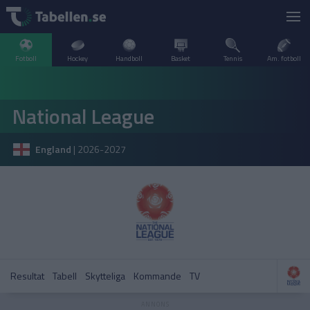
Fotboll
Hockey
Handboll
Basket
Tennis
Am. fotboll
LIVESCORE
National League
TV
ARGENTINA
England
|
2026-2027
POPULÄRT
BELGIEN
Division 2 Norrland – Uppflyttningsserien
VM Herrar – Slutspel
SVERIGE
BRASILIEN
A–Ö
DANMARK
Allsvenskan
Allsvenskan
ENGLAND
Resultat
Tabell
Skytteliga
Kommande
TV
FINLAND