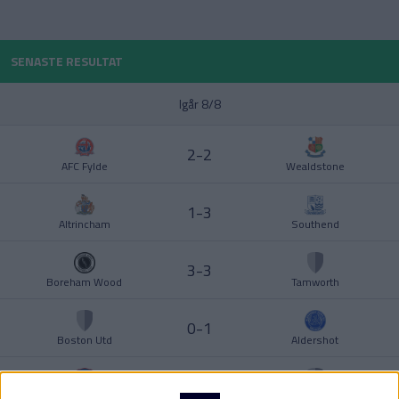
POLEN
SENASTE RESULTAT
PORTUGAL
Division 1 Norra
La Liga
Igår 8/8
SCHWEIZ
2-2
SERBIEN
AFC Fylde
Wealdstone
Division 2 – Södra Götaland
Serie A
1-3
SKOTTLAND
Altrincham
Southend
SPANIEN
3-3
Boreham Wood
Tamworth
Division 2 – Västra Götaland
Bundesliga
SVERIGE
0-1
Boston Utd
Aldershot
TURKIET
2-3
TYSKLAND
Carlisle
Worthing