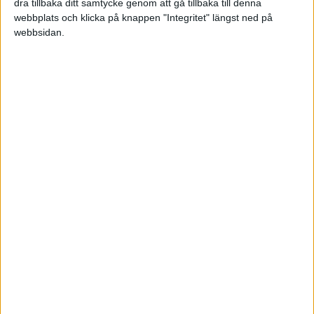
dra tillbaka ditt samtycke genom att gå tillbaka till denna
webbplats och klicka på knappen "Integritet" längst ned på
Svenska Cupen – Herrar
webbsidan.
Svenska Cupen – Damer
TABELL
Uppdaterad igår 18:31
#
Lag
S
V
O
F
+/-
P
1
Harrogate
1
1
0
0
5-2
3
2
Sutton
1
1
0
0
3-0
3