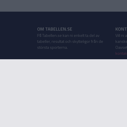
OM TABELLEN.SE
KONT
På Tabellen.se kan ni enkelt ta del av
Vill ni
tabeller, resultat och skytteligor från de
kanske
största sporterna.
Oavsett
kontak
Tabellen som app
Tabellen.se