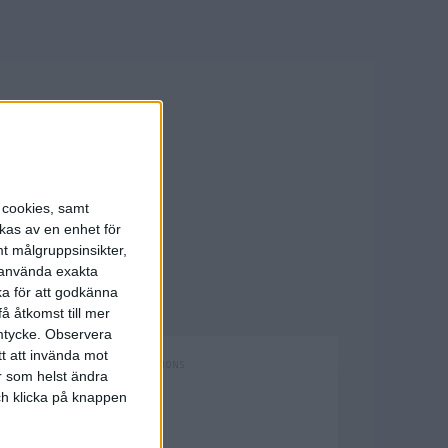
s cookies, samt
kas av en enhet för
t målgruppsinsikter,
r använda exakta
ka för att godkänna
å åtkomst till mer
mtycke.
Observera
tt att invända mot
r som helst ändra
och klicka på knappen