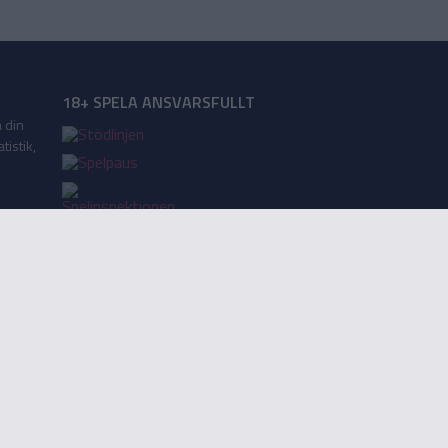
18+ SPELA ANSVARSFULLT
a din
tistik,
Lägg till på startskärm