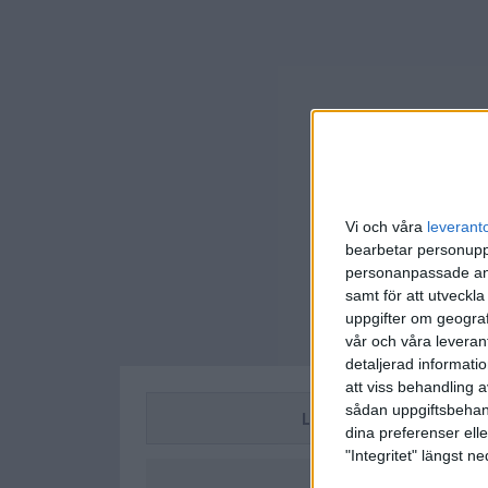
Vi och våra
leverant
bearbetar personuppg
personanpassade ann
samt för att utveckla
uppgifter om geograf
vår och våra leverant
detaljerad informati
att viss behandling 
sådan uppgiftsbehand
LIVESCORE
dina preferenser elle
"Integritet" längst 