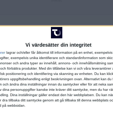
Vi värdesätter din integritet
orer
lagrar och/eller får åtkomst till information på en enhet, exempelvi
ifter, exempelvis unika identifierare och standardinformation som skic
onser och andra typer av innehåll, annons- och innehållsmätning sam
 och förbättra produkter.
Med din tillåtelse kan vi och våra leverantöre
isk positionering och identifiering via skanning av enheten. Du kan klic
örers uppgiftsbehandling enligt beskrivningen ovan. Alternativt kan du f
on och ändra dina inställningar innan du samtycker eller för att neka sa
av dina personuppgifter kanske inte kräver ditt samtycke, men du har rä
ling. Dina inställningar gäller endast den här webbplatsen. Du kan nä
TV-MATCHER
r dra tillbaka ditt samtycke genom att gå tillbaka till denna webbplats 
ned på webbsidan.
Inga matcher