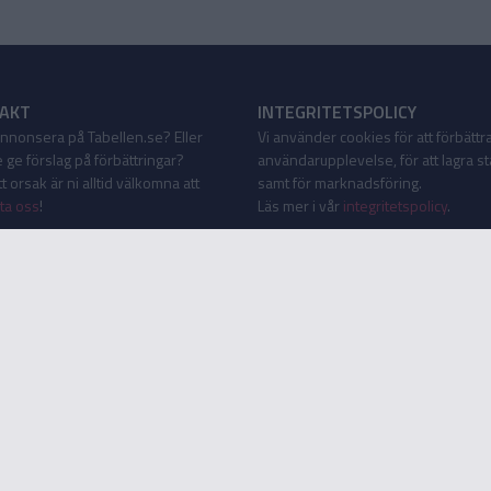
AKT
INTEGRITETSPOLICY
 annonsera på Tabellen.se? Eller
Vi använder cookies för att förbättr
 ge förslag på förbättringar?
användarupplevelse, för att lagra sta
 orsak är ni alltid välkomna att
samt för marknadsföring.
ta oss
!
Läs mer i vår
integritetspolicy
.