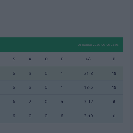
Uppdaterad 2026-06-09 23:05
S
V
O
F
+/-
P
6
5
0
1
21-3
15
6
5
0
1
13-5
15
6
2
0
4
3-12
6
6
0
0
6
2-19
0