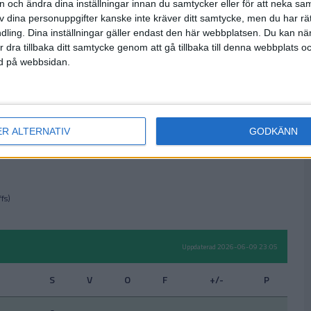
on och ändra dina inställningar innan du samtycker eller för att neka sa
av dina personuppgifter kanske inte kräver ditt samtycke, men du har rä
6
4
2
0
12-5
14
ling. Dina inställningar gäller endast den här webbplatsen. Du kan nä
r dra tillbaka ditt samtycke genom att gå tillbaka till denna webbplats 
ned på webbsidan.
6
2
3
1
12-4
9
6
2
2
2
6-6
8
ER ALTERNATIV
6
0
1
5
2-17
GODKÄNN
1
fs)
Uppdaterad 2026-06-09 23:05
S
V
O
F
+/-
P