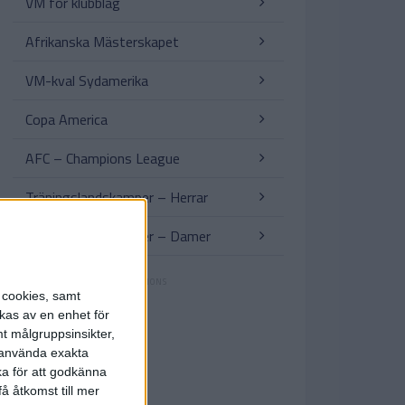
VM för klubblag
Afrikanska Mästerskapet
VM-kval Sydamerika
Copa America
AFC – Champions League
Träningslandskamper – Herrar
Träningslandskamper – Damer
s cookies, samt
kas av en enhet för
t målgruppsinsikter,
r använda exakta
ka för att godkänna
å åtkomst till mer