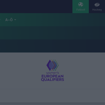
Fotboll
Hockey
A–Ö