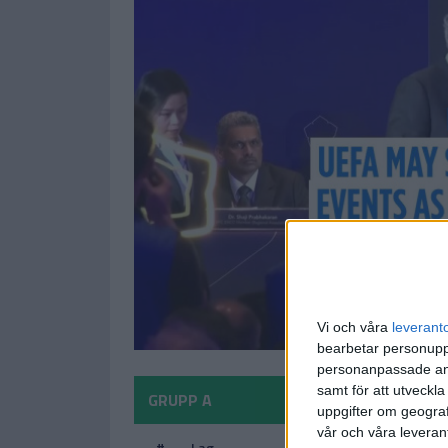
Vi och våra
leverant
bearbetar personuppg
personanpassade ann
samt för att utveckla
GRUPP A
uppgifter om geograf
vår och våra leverant
#
Lag