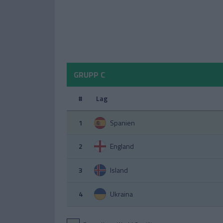
GRUPP C
#
Lag
1
Spanien
2
England
3
Island
4
Ukraina