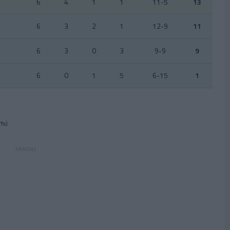
6
4
1
1
11-5
13
6
3
2
1
12-9
11
6
3
0
3
9-9
9
6
0
1
5
6-15
1
fs)