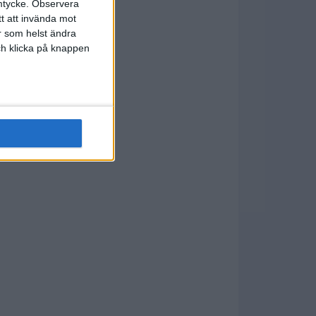
mtycke.
Observera
tt att invända mot
r som helst ändra
och klicka på knappen