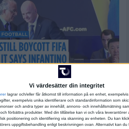
Vi värdesätter din integritet
orer
lagrar och/eller får åtkomst till information på en enhet, exempelvi
ifter, exempelvis unika identifierare och standardinformation som skic
onser och andra typer av innehåll, annons- och innehållsmätning sam
 och förbättra produkter.
Med din tillåtelse kan vi och våra leverantöre
Uppdaterad 2026-06-09 23:05
isk positionering och identifiering via skanning av enheten. Du kan klic
örers uppgiftsbehandling enligt beskrivningen ovan. Alternativt kan du f
S
V
O
F
+/-
P