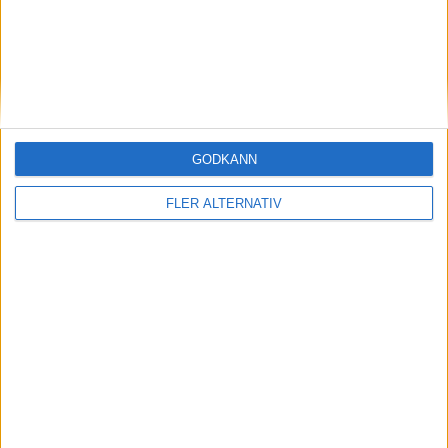
GRUPP D
Uppdaterad 2024-07-30 23:22
#
Lag
S
V
O
F
+/-
P
1
Japan
3
3
0
0
7-0
9
GODKÄNN
2
Paraguay
3
2
0
1
5-7
6
FLER ALTERNATIV
3
Mali
3
0
1
2
1-3
1
4
Israel
3
0
1
2
3-6
1
Kvalificerad för Kvartsfinal