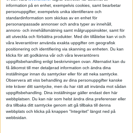
information på en enhet, exempelvis cookies, samt bearbetar
POLEN
personuppgifter, exempelvis unika identifierare och
standardinformation som skickas av en enhet för
personanpassade annonser och andra typer av innehåll,
PORTUGAL
Division 1 Norra
La Liga
annons- och innehållsmätning samt målgruppsinsikter, samt för
SENASTE RESULTAT
att utveckla och förbättra produkter.
Med din tillåtelse kan vi och
SCHWEIZ
våra leverantörer använda exakta uppgifter om geografisk
Inga matcher
positionering och identifiering via skanning av enheten. Du kan
SERBIEN
klicka för att godkänna vår och våra leverantörers
uppgiftsbehandling enligt beskrivningen ovan. Alternativt kan du
Division 2 – Södra Götaland
Serie A
GRUPP A
Uppdaterad 2024-07-30 23:22
få åtkomst till mer detaljerad information och ändra dina
SKOTTLAND
inställningar innan du samtycker eller för att neka samtycke.
Observera att viss behandling av dina personuppgifter kanske
#
Lag
S
V
O
F
+/-
P
SPANIEN
inte kräver ditt samtycke, men du har rätt att invända mot sådan
uppgiftsbehandling. Dina inställningar gäller endast den här
1
Frankrike
3
3
0
0
7-0
9
Division 2 – Västra Götaland
Bundesliga
SVERIGE
webbplatsen. Du kan när som helst ändra dina preferenser eller
dra tillbaka ditt samtycke genom att gå tillbaka till denna
2
USA
3
2
0
1
7-4
6
webbplats och klicka på knappen "Integritet" längst ned på
TURKIET
webbsidan.
3
Nya Zeeland
3
1
0
2
3-8
3
TYSKLAND