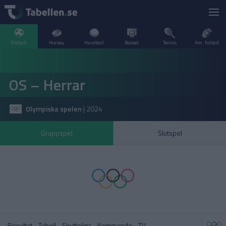
Fotboll
Hockey
Handboll
Basket
Tennis
Am. fotboll
LIVESCORE
OS – Herrar
TV
ARGENTINA
Olympiska spelen
|
2024
POPULÄRT
BELGIEN
Division 2 Norrland – Uppflyttningsserien
VM Herrar – Slutspel
Gruppspel
Slutspel
SVERIGE
BRASILIEN
A–Ö
DANMARK
Allsvenskan
Allsvenskan
ENGLAND
FINLAND
Resultat
Tabell
Skytteliga
Kommande
TV