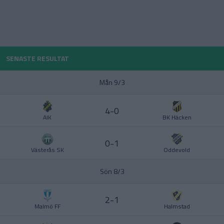
POLEN
PORTUGAL
Division 1 Norra
La Liga
SENASTE RESULTAT
SCHWEIZ
Mån 9/3
SERBIEN
Division 2 – Södra Götaland
Serie A
4-0
AIK
BK Häcken
SKOTTLAND
0-1
SPANIEN
Västerås SK
Oddevold
Division 2 – Västra Götaland
Bundesliga
SVERIGE
Sön 8/3
TURKIET
2-1
Malmö FF
Halmstad
TYSKLAND