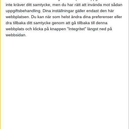
inte kräver ditt samtycke, men du har rätt att invända mot sådan
Visa fler matcher
uppgiftsbehandling. Dina inställningar gäller endast den här
Svenska Cupen – Herrar
webbplatsen. Du kan när som helst ändra dina preferenser eller
dra tillbaka ditt samtycke genom att gå tillbaka till denna
webbplats och klicka på knappen "Integritet" längst ned på
webbsidan.
Svenska Cupen – Damer
GRUPP 1
Uppdaterad 2026-03-09 21:02
#
Lag
S
V
O
F
+/-
P