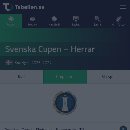
Fotboll
Hockey
Handboll
Basket
Tennis
Am. fotboll
LIVESCORE
Svenska Cupen – Herrar
TV
ARGENTINA
Sverige
|
2026-2027
POPULÄRT
BELGIEN
Division 2 Norrland – Uppflyttningsserien
VM Herrar – Slutspel
Kval
Gruppspel
Slutspel
SVERIGE
BRASILIEN
A–Ö
DANMARK
Allsvenskan
Allsvenskan
ENGLAND
FINLAND
Resultat
Tabell
Skytteliga
Kommande
TV