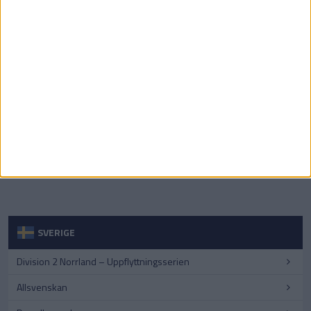
SVERIGE
Division 2 Norrland – Uppflyttningsserien
Allsvenskan