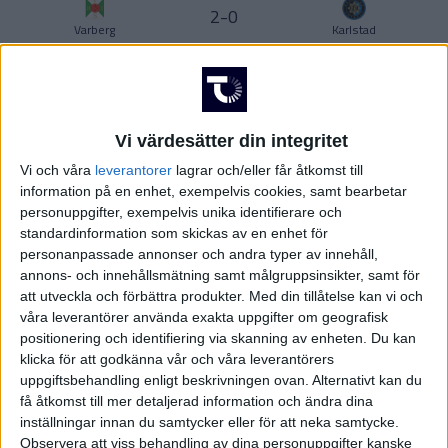
Division 2 – Norra Götaland
Ligue 1
2-0
Varberg
Karlstad
UKRAINA
3-0
USA
Östersunds FK
Trelleborg
Division 2 – Södra Svealand
Europa League
ÖSTERRIKE
Vi värdesätter din integritet
3-1
IFK Göteborg
Degerfors
Vi och våra
leverantorer
lagrar och/eller får åtkomst till
information på en enhet, exempelvis cookies, samt bearbetar
2-0
personuppgifter, exempelvis unika identifierare och
Djurgårdens IF
Brommapojkarna
standardinformation som skickas av en enhet för
Division 2 – Norra Svealand
Europa Conference League
personanpassade annonser och andra typer av innehåll,
1-2
annons- och innehållsmätning samt målgruppsinsikter, samt för
Elfsborg
Sirius
att utveckla och förbättra produkter.
Med din tillåtelse kan vi och
våra leverantörer använda exakta uppgifter om geografisk
3-2
positionering och identifiering via skanning av enheten. Du kan
Falkenberg
IFK Skövde
klicka för att godkänna vår och våra leverantörers
Division 2 – Norrland
uppgiftsbehandling enligt beskrivningen ovan. Alternativt kan du
1-1
få åtkomst till mer detaljerad information och ändra dina
Helsingborgs IF
Sundsvall
inställningar innan du samtycker eller för att neka samtycke.
Observera att viss behandling av dina personuppgifter kanske