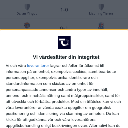
Division 2 – Norra Götaland
Ligue 1
1-0
UKRAINA
Dalian Yingbo
Liaoning Tieren
USA
0-1
Qingdao Hainiu
Shanghai Shenhua
Division 2 – Södra Svealand
Europa League
ÖSTERRIKE
Fre 7/8
Vi värdesätter din integritet
4-0
Beijing Guoan
Shenzhen Xinpengcheng
Vi och våra
leverantorer
lagrar och/eller får åtkomst till
Division 2 – Norra Svealand
Europa Conference League
information på en enhet, exempelvis cookies, samt bearbetar
Sön 2/8
personuppgifter, exempelvis unika identifierare och
standardinformation som skickas av en enhet för
personanpassade annonser och andra typer av innehåll,
2-0
annons- och innehållsmätning samt målgruppsinsikter, samt för
Shenzhen Xinpengcheng
Chongqing Tonglianglong
att utveckla och förbättra produkter.
Med din tillåtelse kan vi och
Division 2 – Norrland
våra leverantörer använda exakta uppgifter om geografisk
3-1
positionering och identifiering via skanning av enheten. Du kan
Liaoning Tieren
Shanghai Shenhua
klicka för att godkänna vår och våra leverantörers
uppgiftsbehandling enligt beskrivningen ovan. Alternativt kan du