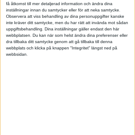
2-0
få åtkomst till mer detaljerad information och ändra dina
Qingdao West Coast
Qingdao Hainiu
inställningar innan du samtycker eller för att neka samtycke.
Svenska Cupen – Herrar
Observera att viss behandling av dina personuppgifter kanske
Visa fler matcher
inte kräver ditt samtycke, men du har rätt att invända mot sådan
uppgiftsbehandling. Dina inställningar gäller endast den här
webbplatsen. Du kan när som helst ändra dina preferenser eller
dra tillbaka ditt samtycke genom att gå tillbaka till denna
webbplats och klicka på knappen "Integritet" längst ned på
Svenska Cupen – Damer
webbsidan.
TABELL
Uppdaterad igår 16:10