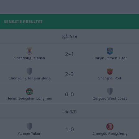
POLEN
SENASTE RESULTAT
PORTUGAL
Division 1 Norra
La Liga
Igår 9/8
SCHWEIZ
2-1
SERBIEN
Shandong Taishan
Tianjin Jinmen Tiger
Division 2 – Södra Götaland
Serie A
2-3
SKOTTLAND
Chongqing Tonglianglong
Shanghai Port
SPANIEN
0-0
Henan Songshan Longmen
Qingdao West Coast
Division 2 – Västra Götaland
Bundesliga
SVERIGE
Lör 8/8
TURKIET
1-0
Yunnan Yukun
Chengdu Rongcheng
TYSKLAND