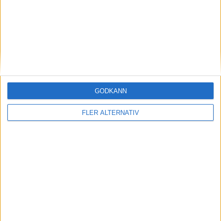
23
Long Tan
Changchun Yatai
8
23
Mineiro Saulo
Shanghai Shenhua
8
23
Rômulo
Chengdu Better City
8
27
D. Lamkel Zé
Qingdao Jonoon
7
GODKÄNN
27
Davidson
Qingdao Youth Island
7
FLER ALTERNATIV
27
Gustavo
Shanghai SIPG
7
27
Serginho
Beijing Guoan
7
31
C. Malele
Dalian Zhixing
6
31
García Edu
Sichuan
6
31
Hanchao Yu
Shanghai Shenhua
6