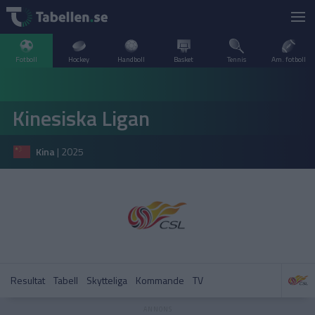
Fotboll
Hockey
Handboll
Basket
Tennis
Am. fotboll
LIVESCORE
Kinesiska Ligan
TV
ARGENTINA
Kina
|
2025
POPULÄRT
BELGIEN
Division 2 Norrland – Uppflyttningsserien
VM Herrar – Slutspel
SVERIGE
BRASILIEN
A–Ö
DANMARK
Allsvenskan
Allsvenskan
ENGLAND
Resultat
Tabell
Skytteliga
Kommande
TV
FINLAND