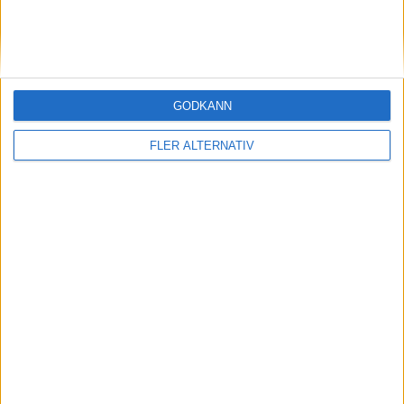
8
Pavel Sulc
Lyon
11
13
Bamba Dieng
Lorient
10
13
Martial Godo
Strasbourg
10
GODKÄNN
FLER ALTERNATIV
13
Ousmane Dembele
Paris S.G.
10
13
Pablo Pagis
Lorient
10
13
Pierre-Emerick Aubameyang
Marseille
10
18
Breel Embolo
Rennes
9
18
Castillo Del
Brest
9
18
Ilan Kebbal
Paris FC
9