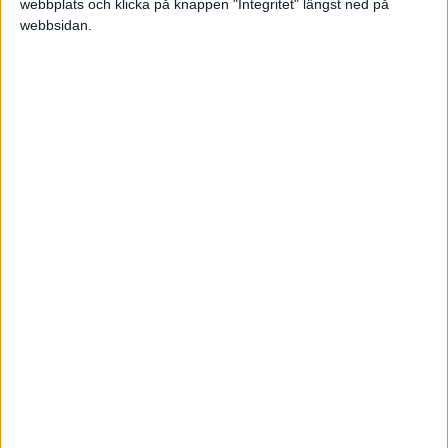
webbplats och klicka på knappen "Integritet" längst ned på
Visa fler matcher
webbsidan.
Svenska Cupen – Herrar
Svenska Cupen – Damer
TABELL
Uppdaterad idag 00:30
#
Lag
S
V
O
F
+/-
P