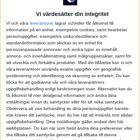
Division 2 – Norra Götaland
Ligue 1
3-1
UKRAINA
Vi värdesätter din integritet
Marseille
Rennes
Vi och våra
leverantorer
lagrar och/eller får åtkomst till
USA
0-0
information på en enhet, exempelvis cookies, samt bearbetar
Nice
Metz
personuppgifter, exempelvis unika identifierare och
Division 2 – Södra Svealand
Europa League
ÖSTERRIKE
standardinformation som skickas av en enhet för
2-1
personanpassade annonser och andra typer av innehåll,
Paris FC
PSG
annons- och innehållsmätning samt målgruppsinsikter, samt för
att utveckla och förbättra produkter.
Med din tillåtelse kan vi och
våra leverantörer använda exakta uppgifter om geografisk
5-4
Strasbourg
Monaco
positionering och identifiering via skanning av enheten. Du kan
Division 2 – Norra Svealand
Europa Conference League
klicka för att godkänna vår och våra leverantörers
Ons 13/5
uppgiftsbehandling enligt beskrivningen ovan. Alternativt kan du
få åtkomst till mer detaljerad information och ändra dina
inställningar innan du samtycker eller för att neka samtycke.
0-2
Observera att viss behandling av dina personuppgifter kanske
Lens
PSG
inte kräver ditt samtycke, men du har rätt att invända mot sådan
Division 2 – Norrland
uppgiftsbehandling. Dina inställningar gäller endast den här
1-2
webbplatsen. Du kan när som helst ändra dina preferenser eller
Brest
Strasbourg
dra tillbaka ditt samtycke genom att gå tillbaka till denna