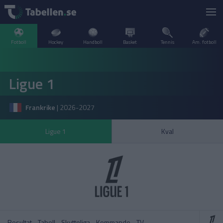
Fotboll
Hockey
Handboll
Basket
Tennis
Am. fotboll
LIVESCORE
Ligue 1
TV
ARGENTINA
Frankrike
|
2026-2027
POPULÄRT
BELGIEN
Division 2 Norrland – Uppflyttningsserien
VM Herrar – Slutspel
Ligue 1
Kval
SVERIGE
BRASILIEN
A–Ö
DANMARK
Allsvenskan
Allsvenskan
ENGLAND
FINLAND
Resultat
Tabell
Skytteliga
Kommande
TV