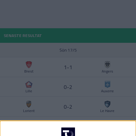
POLEN
PORTUGAL
Division 1 Norra
La Liga
SENASTE RESULTAT
SCHWEIZ
Sön 17/5
SERBIEN
Division 2 – Södra Götaland
Serie A
1-1
Brest
Angers
SKOTTLAND
0-2
SPANIEN
Lille
Auxerre
Division 2 – Västra Götaland
Bundesliga
SVERIGE
0-2
Lorient
Le Havre
TURKIET
0-4
Lyon
Lens
TYSKLAND