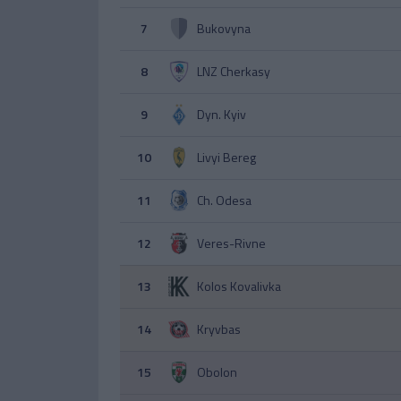
7
Bukovyna
8
LNZ Cherkasy
9
Dyn. Kyiv
10
Livyi Bereg
11
Ch. Odesa
12
Veres-Rivne
13
Kolos Kovalivka
14
Kryvbas
15
Obolon