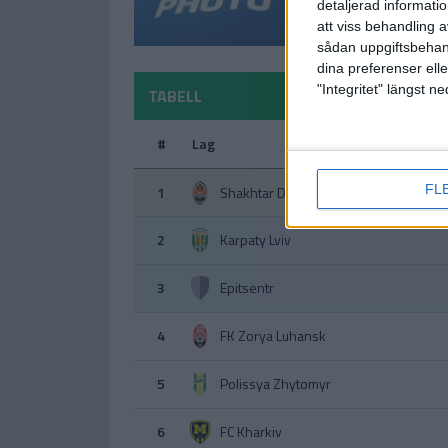
detaljerad informati
att viss behandling 
sådan uppgiftsbehand
dina preferenser elle
"Integritet" längst 
TABELL
#
Lag
FL
1
Shakhtar Donetsk
2
Karpaty Lviv
3
Epitsentr
4
FK Zorya Luhansk
5
Polissya Zhytomyr
6
FC Kharkiv