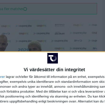
sa fler matcher
Vi värdesätter din integritet
orer
lagrar och/eller får åtkomst till information på en enhet, exempelvi
ifter, exempelvis unika identifierare och standardinformation som skic
onser och andra typer av innehåll, annons- och innehållsmätning sam
 och förbättra produkter.
Med din tillåtelse kan vi och våra leverantöre
isk positionering och identifiering via skanning av enheten. Du kan klic
örers uppgiftsbehandling enligt beskrivningen ovan. Alternativt kan du f