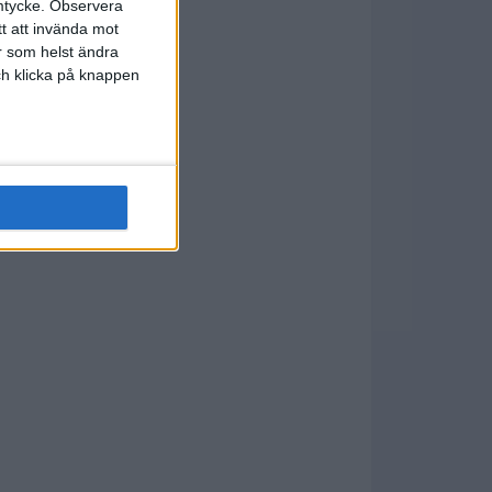
mtycke.
Observera
tt att invända mot
r som helst ändra
och klicka på knappen