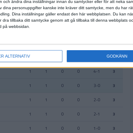
on och ändra dina inställningar innan du samtycker eller för att neka sa
av dina personuppgifter kanske inte kräver ditt samtycke, men du har rä
ling. Dina inställningar gäller endast den här webbplatsen. Du kan nä
r dra tillbaka ditt samtycke genom att gå tillbaka till denna webbplats 
ned på webbsidan.
Uppdaterad 2026-08-03 19:25
S
V
O
F
+/-
P
ER ALTERNATIV
GODKÄNN
1
1
0
0
5-1
3
1
1
0
0
4-1
3
1
1
0
0
3-0
3
1
1
0
0
2-0
3
1
1
0
0
2-1
3
1
1
0
0
1-0
3