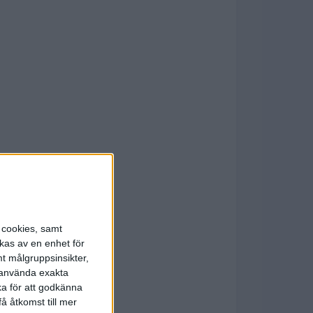
s cookies, samt
kas av en enhet för
t målgruppsinsikter,
r använda exakta
ka för att godkänna
å åtkomst till mer