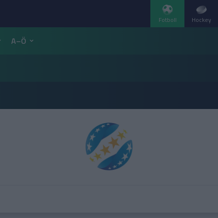
Fotboll
Hockey
A–Ö