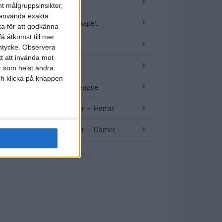
VM för klubblag
t målgruppsinsikter,
r använda exakta
Afrikanska Mästerskapet
ka för att godkänna
å åtkomst till mer
VM-kval Sydamerika
mtycke.
Observera
tt att invända mot
Copa America
r som helst ändra
och klicka på knappen
AFC – Champions League
Träningslandskamper – Herrar
Träningslandskamper – Damer