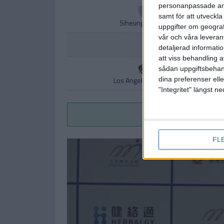
personanpassade ann
samt för att utveckla
Siheung Citizen
uppgifter om geograf
vår och våra leverant
detaljerad informati
att viss behandling 
sådan uppgiftsbehand
Los Angeles Galaxy
dina preferenser elle
"Integritet" längst 
Vi
FL