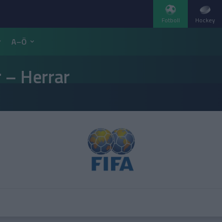
Fotboll
Hockey
A–Ö
 – Herrar