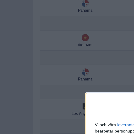
Panama
Vietnam
Panama
Los Angeles FC
Vi och våra
leverant
bearbetar personuppg