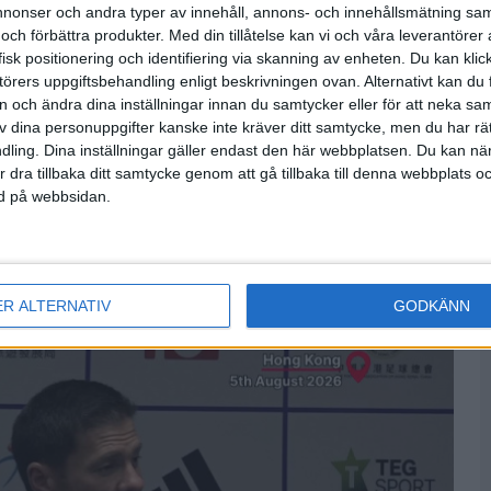
onser och andra typer av innehåll, annons- och innehållsmätning sam
0-6
 och förbättra produkter.
Med din tillåtelse kan vi och våra leverantöre
Vietnam
isk positionering och identifiering via skanning av enheten. Du kan klic
örers uppgiftsbehandling enligt beskrivningen ovan. Alternativt kan du f
Fre 3/7
on och ändra dina inställningar innan du samtycker eller för att neka sa
av dina personuppgifter kanske inte kräver ditt samtycke, men du har rä
ling. Dina inställningar gäller endast den här webbplatsen. Du kan nä
0-0
El Salvador
r dra tillbaka ditt samtycke genom att gå tillbaka till denna webbplats 
ned på webbsidan.
sa fler matcher
ER ALTERNATIV
GODKÄNN