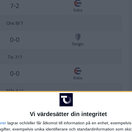
7-2
Kuba
Ons 8/7
0-0
Yongin
Tis 7/7
0-0
Kuba
Mån 6/7
0-0
El Salvador
Vi värdesätter din integritet
orer
lagrar och/eller får åtkomst till information på en enhet, exempelvi
Sön 5/7
ifter, exempelvis unika identifierare och standardinformation som skic