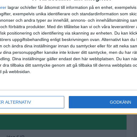
orer
lagrar och/eller får åtkomst till information på en enhet, exempelvi
ifter, exempelvis unika identifierare och standardinformation som skic
onser och andra typer av innehåll, annons- och innehållsmätning sam
 och förbättra produkter.
Med din tillåtelse kan vi och våra leverantöre
isk positionering och identifiering via skanning av enheten. Du kan klic
örers uppgiftsbehandling enligt beskrivningen ovan. Alternativt kan du f
on och ändra dina inställningar innan du samtycker eller för att neka sa
av dina personuppgifter kanske inte kräver ditt samtycke, men du har rä
ling. Dina inställningar gäller endast den här webbplatsen. Du kan nä
r dra tillbaka ditt samtycke genom att gå tillbaka till denna webbplats 
ned på webbsidan.
ER ALTERNATIV
GODKÄNN