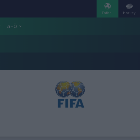
Fotboll
Hockey
A–Ö