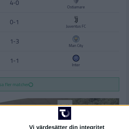
4-0
Ostiamare
0-1
Juventus FC
1-3
Man City
1-1
Inter
sa fler matcher
Vi värdesätter din integritet