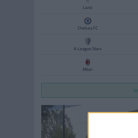
Lazio
Chelsea FC
K-League Stars
Milan
Vi