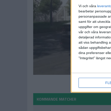
Vi och våra
leverant
bearbetar personuppg
personanpassade ann
samt för att utveckla
uppgifter om geograf
vår och våra leverant
detaljerad informati
att viss behandling 
sådan uppgiftsbehand
dina preferenser elle
"Integritet" längst 
FL
KOMMANDE MATCHER