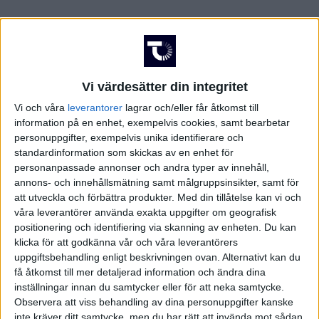
FRANKRIKE
Damallsvenskan
Superettan
GREKLAND
Vi värdesätter din integritet
HOLLAND
Vi och våra
leverantorer
lagrar och/eller får åtkomst till
Damallsvenskan
Superettan
information på en enhet, exempelvis cookies, samt bearbetar
INTERNATIONELLT
personuppgifter, exempelvis unika identifierare och
standardinformation som skickas av en enhet för
ITALIEN
personanpassade annonser och andra typer av innehåll,
annons- och innehållsmätning samt målgruppsinsikter, samt för
att utveckla och förbättra produkter.
Med din tillåtelse kan vi och
KINA
Champions League
Elitettan
våra leverantörer använda exakta uppgifter om geografisk
positionering och identifiering via skanning av enheten. Du kan
KROATIEN
klicka för att godkänna vår och våra leverantörers
uppgiftsbehandling enligt beskrivningen ovan. Alternativt kan du
NORGE
få åtkomst till mer detaljerad information och ändra dina
inställningar innan du samtycker eller för att neka samtycke.
Division 1 Södra
Premier League
Observera att viss behandling av dina personuppgifter kanske
OLYMPISKA SPELEN
inte kräver ditt samtycke, men du har rätt att invända mot sådan