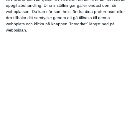
uppgiftsbehandling. Dina inställningar gäller endast den här
POLEN
webbplatsen. Du kan när som helst ändra dina preferenser eller
dra tillbaka ditt samtycke genom att gå tillbaka till denna
TABELL
webbplats och klicka på knappen "Integritet" längst ned på
PORTUGAL
Division 1 Norra
La Liga
webbsidan.
2023-2024
SCHWEIZ
#
Lag
S
V
O
F
+/-
P
SERBIEN
Division 2 – Södra Götaland
Serie A
1
Inter
38
29
7
2
89-22
94
SKOTTLAND
2
Milan
38
22
9
7
76-49
75
SPANIEN
3
Juventus FC
38
19
14
5
54-31
71
Division 2 – Västra Götaland
Bundesliga
SVERIGE
4
Atalanta BC
38
21
6
11
72-42
69
TURKIET
5
Bologna FC
38
18
14
6
54-32
68
TYSKLAND