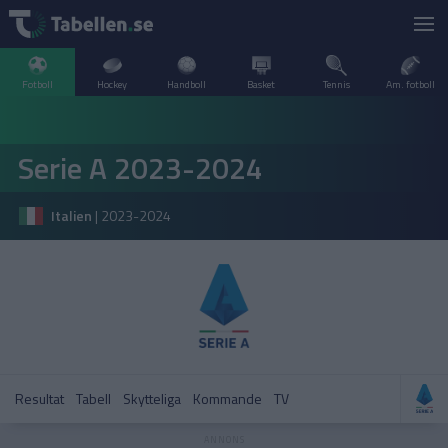
Fotboll
Hockey
Handboll
Basket
Tennis
Am. fotboll
LIVESCORE
Serie A 2023-2024
TV
ARGENTINA
Italien
|
2023-2024
POPULÄRT
BELGIEN
Division 2 Norrland – Uppflyttningsserien
VM Herrar – Slutspel
SVERIGE
BRASILIEN
A–Ö
DANMARK
Allsvenskan
Allsvenskan
ENGLAND
Resultat
Tabell
Skytteliga
Kommande
TV
FINLAND